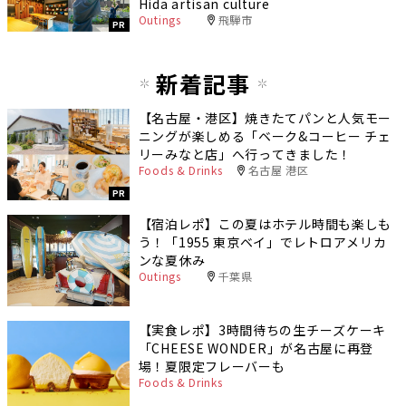
Hida artisan culture
Outings
飛騨市
PR
新着記事
【名古屋・港区】焼きたてパンと人気モー
ニングが楽しめる「ベーク&コーヒー チェ
リーみなと店」へ行ってきました！
Foods & Drinks
名古屋 港区
PR
【宿泊レポ】この夏はホテル時間も楽しも
う！「1955 東京ベイ」でレトロアメリカ
ンな夏休み
Outings
千葉県
【実食レポ】3時間待ちの生チーズケーキ
「CHEESE WONDER」が名古屋に再登
場！夏限定フレーバーも
Foods & Drinks