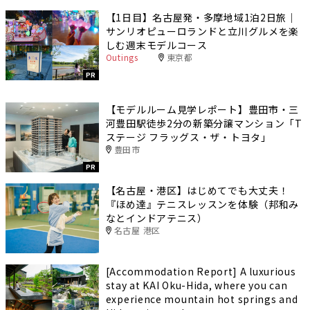
【1日目】名古屋発・多摩地域1泊2日旅｜
サンリオピューロランドと立川グルメを楽
しむ週末モデルコース
Outings
東京都
PR
【モデルルーム見学レポート】豊田市・三
河豊田駅徒歩2分の新築分譲マンション「T
ステージ フラッグス・ザ・トヨタ」
豊田市
PR
【名古屋・港区】はじめてでも大丈夫！
『ほめ達』テニスレッスンを体験（邦和み
なとインドアテニス）
名古屋 港区
[Accommodation Report] A luxurious
stay at KAI Oku-Hida, where you can
experience mountain hot springs and