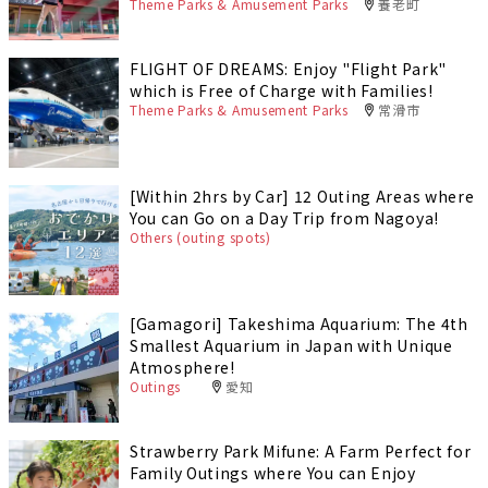
Theme Parks & Amusement Parks
養老町
FLIGHT OF DREAMS: Enjoy "Flight Park"
which is Free of Charge with Families!
Theme Parks & Amusement Parks
常滑市
[Within 2hrs by Car] 12 Outing Areas where
You can Go on a Day Trip from Nagoya!
Others (outing spots)
[Gamagori] Takeshima Aquarium: The 4th
Smallest Aquarium in Japan with Unique
Atmosphere!
Outings
愛知
Strawberry Park Mifune: A Farm Perfect for
Family Outings where You can Enjoy