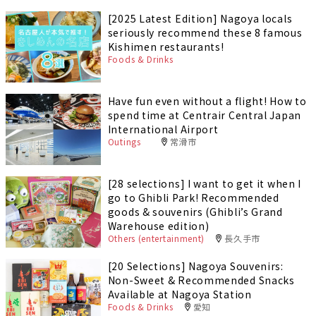
[2025 Latest Edition] Nagoya locals
seriously recommend these 8 famous
Kishimen restaurants!
Foods & Drinks
Have fun even without a flight! How to
spend time at Centrair Central Japan
International Airport
Outings
常滑市
[28 selections] I want to get it when I
go to Ghibli Park! Recommended
goods & souvenirs (Ghibli’s Grand
Warehouse edition)
Others (entertainment)
長久手市
[20 Selections] Nagoya Souvenirs:
Non-Sweet & Recommended Snacks
Available at Nagoya Station
Foods & Drinks
愛知