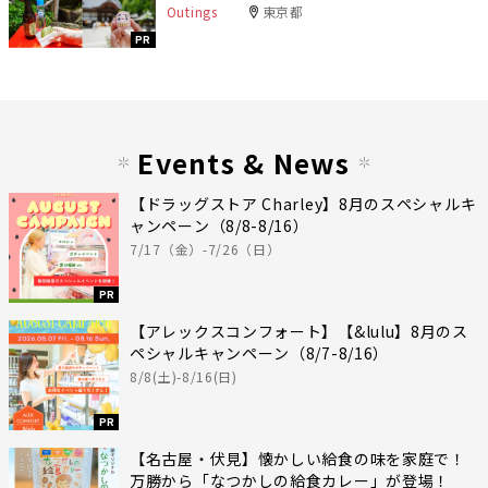
Outings
東京都
PR
Events & News
【ドラッグストア Charley】8月のスペシャルキ
ャンペーン（8/8-8/16）
7/17（金）-7/26（日）
PR
【アレックスコンフォート】【&lulu】8月のス
ペシャルキャンペーン（8/7-8/16）
8/8(土)-8/16(日)
PR
【名古屋・伏見】懐かしい給食の味を家庭で！
万勝から「なつかしの給食カレー」が登場！