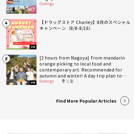
Outings
【ドラッグストア Charley】8月のスペシャル
4
キャンペーン（8/8-8/16）
PR
[2 hours from Nagoya] From mandarin
5
orange picking to local food and
contemporary art. Recommended for
autumn and winter! A day trip plan to
Outings
三重
fully enjoy Minami-Ise Town
PR
Find More Popular Articles