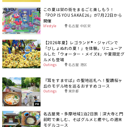
この夏は栄の街をまるごと楽しもう！
「POP IS YOU SAKAE26」が7月22日から
開催
lifestyle
名古屋 中区栄
【2026年夏】レゴランド®・ジャパンで
「びしょぬれの夏！」を体験。リニューア
ルした「ウォーター・メイズⅡ」や夏限定グ
ルメも登場
Outings
名古屋 港区
『耳をすませば』の聖地巡礼へ！聖蹟桜ヶ
丘のモデル地を巡るおすすめコース
Outings
東京都
PR
名古屋発・多摩地域1泊2日旅｜深大寺と門
前町で楽しむ、そばグルメと癒やしの週末
モデルコース