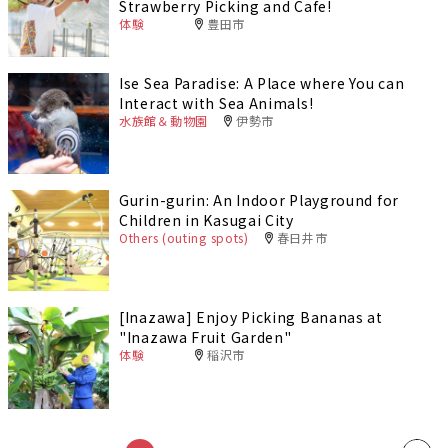
Strawberry Picking and Cafe!
体験
豊田市
Ise Sea Paradise: A Place where You can
Interact with Sea Animals!
水族館＆動物園
伊勢市
Gurin-gurin: An Indoor Playground for
Children in Kasugai City
Others (outing spots)
春日井市
[Inazawa] Enjoy Picking Bananas at
"Inazawa Fruit Garden"
体験
稲沢市