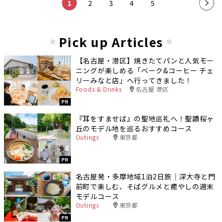
1
2
3
4
5
Pick up Articles
【名古屋・港区】焼きたてパンと人気モー
ニングが楽しめる「ベーク&コーヒー チェ
リーみなと店」へ行ってきました！
Foods & Drinks
名古屋 港区
PR
『耳をすませば』の聖地巡礼へ！聖蹟桜ヶ
丘のモデル地を巡るおすすめコース
Outings
東京都
PR
名古屋発・多摩地域1泊2日旅｜深大寺と門
前町で楽しむ、そばグルメと癒やしの週末
モデルコース
Outings
東京都
PR