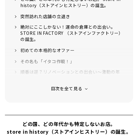
す！STORE IN FACTORYの過去の記事はこち
history（ストアインヒストリー）の誕生。
らから THE APARTMENT STOREがあるの
は、矢場町駅から徒歩6分。若宮大通り沿い、
突然訪れた店舗の立退き
丸太町の交差点付近です...
絶対にここしかない！運命の倉庫との出会い。
STORE IN FACTORY （ストアインファクトリー）
の誕生。
初めての本格的なオファー
その名も「イタコ作戦！」
順番は逆？リノベーションとの出会い〜激動の年
へ
ストアインファクトリーの確立！新時代の幕開け
古材とアンティークを組み合わせた家具製作
目指すのは概念の提案
パンク精神！D.I.Y＝do it your self
どの国、どの年代かも特定しないお店。
store in history（ストアインヒストリー）の誕生。
東日本大震災での気づき