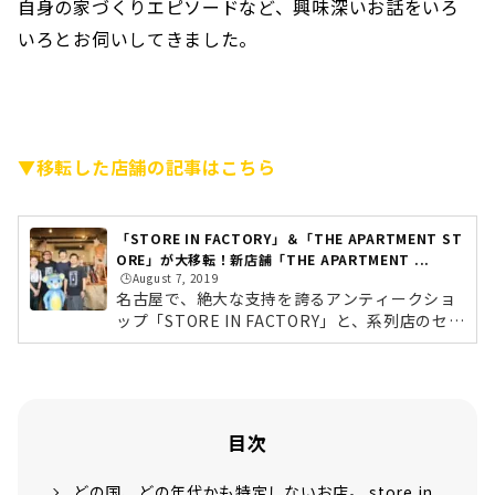
自身の家づくりエピソードなど、興味深いお話をいろ
いろとお伺いしてきました。
▼移転した店舗の記事はこちら
「STORE IN FACTORY」＆「THE APARTMENT ST
ORE」が大移転！新店舗「THE APARTMENT ...
🕒️August 7, 2019
名古屋で、絶大な支持を誇るアンティークショ
ップ「STORE IN FACTORY」と、系列店のセレ
クトショップ「THE APARTMENT STORE」が
名古屋・栄に移転。今までバラバラだった店舗
が合体し、一つのビルとして、2019年4月7日
（日）にグランドオープンを迎えました。今回
は、新店舗「THE APARTMENT STORE」に潜
目次
入してきました。お話もたっぷりとお聞きして
きましたので、その様子をお届けしていきま
どの国、どの年代かも特定しないお店。 store in