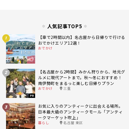
人気記事TOP5
【車で2時間以内】名古屋から日帰りで行ける
1
おでかけエリア12選！
おでかけ
【名古屋から2時間】みかん狩りから、地元グ
2
ルメに現代アートまで。秋〜冬におすすめ！
南伊勢町をまるっと楽しむ日帰りプラン
おでかけ
三重
PR
お気に入りのアンティークに出会える場所。
3
日本最大級のアンティークモール「アンティ
ークマーケット吹上」
暮らし
名古屋 東区