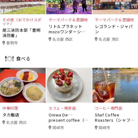
その他（おでかけスポ
テーマパーク＆遊園地
テーマパーク＆遊園地
ット）
リトルプラネット
レゴランド・ジャパ
尾三消防本部「豊明
mozoワンダーシテ
ン
消防署」
ィ
名古屋 西区
名古屋 港区
豊明市
食べる
中華料理
カフェ・喫茶店
コーヒー専門店
タカ飯店
Oniwa De…
Shaf Coffee
present coffee（オ
Roasters（シャフコ
名古屋 西区
ニワデ）
ーヒーロースター
岡崎市
岡崎市
ズ）