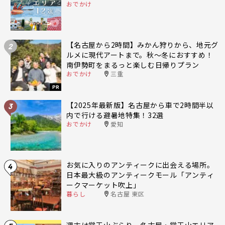
おでかけ
【名古屋から2時間】みかん狩りから、地元グ
2
ルメに現代アートまで。秋〜冬におすすめ！
南伊勢町をまるっと楽しむ日帰りプラン
おでかけ
三重
PR
【2025年最新版】名古屋から車で2時間半以
3
内で行ける避暑地特集！32選
おでかけ
愛知
お気に入りのアンティークに出会える場所。
4
日本最大級のアンティークモール「アンティ
ークマーケット吹上」
暮らし
名古屋 東区
週末は覚王山ぶらり。名古屋・覚王山エリア