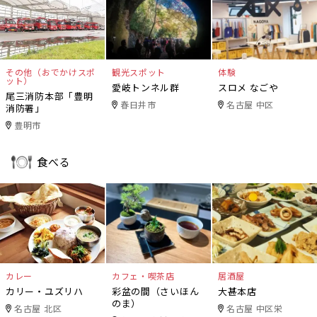
その他（おでかけスポ
観光スポット
体験
ット）
愛岐トンネル群
スロメ なごや
尾三消防本部「豊明
春日井市
名古屋 中区
消防署」
豊明市
食べる
カレー
カフェ・喫茶店
居酒屋
カリー・ユズリハ
彩盆の間（さいほん
大甚本店
のま）
名古屋 北区
名古屋 中区栄