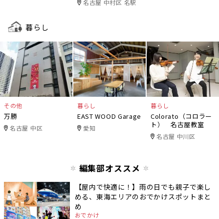
名古屋 中村区 名駅
暮らし
その他
暮らし
暮らし
万勝
EAST WOOD Garage
Colorato（コロラー
ト） 名古屋教室
名古屋 中区
愛知
名古屋 中川区
編集部オススメ
【屋内で快適に！】雨の日でも親子で楽し
める、東海エリアのおでかけスポットまと
め
おでかけ