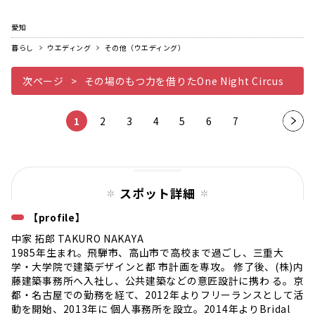
愛知
暮らし
ウエディング
その他（ウエディング）
次ページ
その場のもつ力を借りたOne Night Circus
1
2
3
4
5
6
7
次の
ペー
ジ
スポット詳細
【profile】
中家 拓郎 TAKURO NAKAYA
1985年生まれ。飛騨市、高山市で高校まで過ごし、三重大
学・大学院で建築デザインと都 市計画を専攻。 修了後、(株)内
藤建築事務所へ入社し、公共建築などの意匠設計に携わ る。京
都・名古屋での勤務を経て、2012年よりフリーランスとして活
動を開始、2013年に 個人事務所を設立。2014年よりBridal