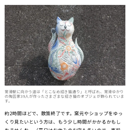
常滑駅に向かう道は「とこなめ招き猫通り」と呼ばれ、常滑ゆかり
の陶芸家39人が作ったさまざまな招き猫のオブジェが飾られていま
す。
約2時間ほどで、散策終了です。窯元やショップをゆっ
くり見たいという方は、もう少し時間がかかるかもし
れませんね。（平日はお休みのお店も多いので、事前