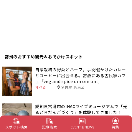
常滑のおすすめ観光＆おでかけスポット
自家栽培の野菜とハーブ。手間暇かけたカレー
とコーヒーに出会える。常滑にある古民家カフ
ェ「veg and spice om om om」
食べる
名古屋 名東区
愛知県常滑市のINAXライブミュージアムで「光
るどろだんごづくり」を体験してきました！
おでかけ
常滑市
スポット検索
記事検索
特集
EVENT & NEWS