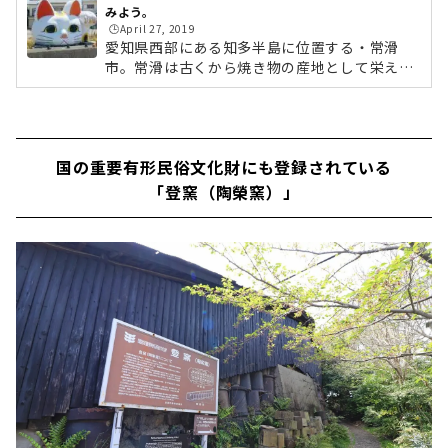
みよう。
🕒️April 27, 2019
愛知県西部にある知多半島に位置する・常滑
市。常滑は古くから焼き物の産地として栄え、
最も盛んだった昭和初期の風情を随所に残すの
が「やきもの散歩道」です。明治から昭和にか
けてのレトロな雰囲気は、映画の撮影場所とし
ても使用されるほど。今回は、そんな「やきも
国の重要有形民俗文化財にも登録されている
の散歩道」をぶらり散策してみたいと思いま
す。▼後編はこちらから (adsbygoogle = wind
「登窯（陶榮窯）」
ow.adsbygoogle || ).push({});名鉄河和線「常
滑」駅名古屋からは30分ほど電車に揺られ、常
滑にやってきました！。「やきもの散歩道」
は、駅から徒歩5分ほどの場所にありま...