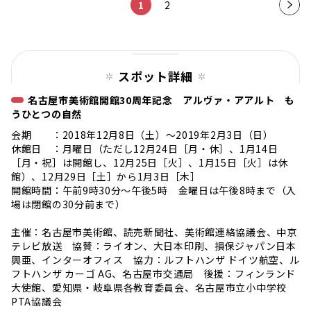
1
2
次の
ペー
ジ
スポット詳細
名古屋市美術館開館30周年記念 アルヴァ・アアルト も
うひとつの自然
会期 ：2018年12月8日（土）～2019年2月3日（日）
休館日 ：月曜日（ただし12月24日［月・休］、1月14日
［月・祝］は開館し、12月25日［火］、1月15日［火］は休
館）、12月29日［土］から1月3日［木］
開館時間：午前9時30分〜午後5時 金曜日は午後8時まで（入
場は閉館の30分前まで）
主催：名古屋市美術館、読売新聞社、美術館連絡協議会、中京
テレビ放送 協賛：ライオン、大日本印刷、損保ジャパン日本
興亜、インターオフィス 協力：ルフトハンザ ドイツ航空、ル
フトハンザ カーゴ AG、名古屋市交通局 後援：フィンランド
大使館、愛知県・岐阜県各教育委員会、名古屋市立小中学校
PTA協議会