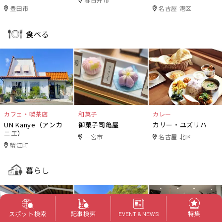
豊田市
名古屋 港区
食べる
カフェ・喫茶店
和菓子
カレー
UN Kanye（アンカ
御菓子司亀屋
カリー・ユズリハ
ニエ）
一宮市
名古屋 北区
蟹江町
暮らし
スポット検索
記事検索
特集
EVENT & NEWS