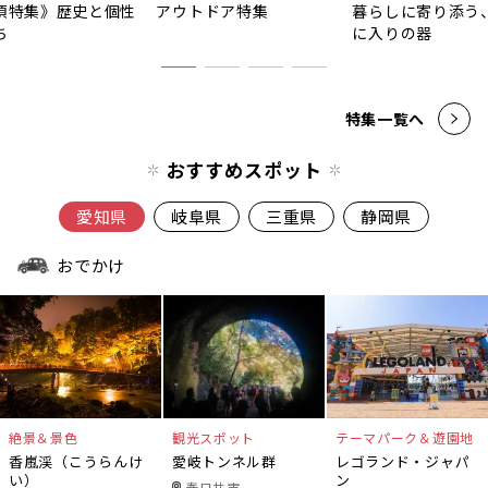
須特集》歴史と個性
アウトドア特集
暮らしに寄り添う
ち
に入りの器
特集一覧へ
おすすめスポット
愛知県
岐阜県
三重県
静岡県
おでかけ
絶景＆景色
観光スポット
テーマパーク＆遊園地
香嵐渓（こうらんけ
愛岐トンネル群
レゴランド・ジャパ
い）
ン
春日井市