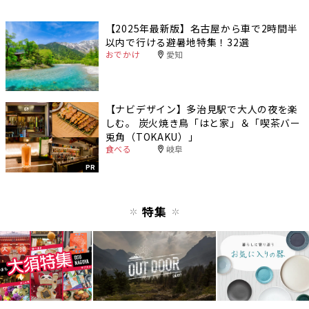
【2025年最新版】名古屋から車で2時間半
以内で行ける避暑地特集！32選
おでかけ
愛知
【ナビデザイン】多治見駅で大人の夜を楽
しむ。 炭火焼き鳥「はと家」＆「喫茶バー
兎角（TOKAKU）」
食べる
岐阜
PR
特集