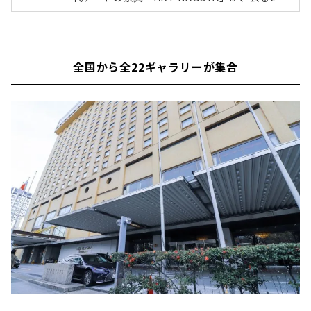
0年2月15日〜16日の2日間開催されました。20
20年をめどに、ホテルナゴヤキャッスルは建て
替えをするため、今年がホテルナゴヤキャッス
ルを会場として開催するのは最後。ライフデザ
全国から全22ギャラリーが集合
インズでは、昨年同様今年もプレビューへお邪
魔したので、会場の様子をレポートしていきま
す。▼ART NAGOYA2019の様子はこちらから
名古屋城を望む9階客室フロアで開催ART NAG
OYAはホテルナゴヤキャッスルを舞台に、ラグ
ジュアリー感を堪能しつつ気軽に現代アートを
観覧で...