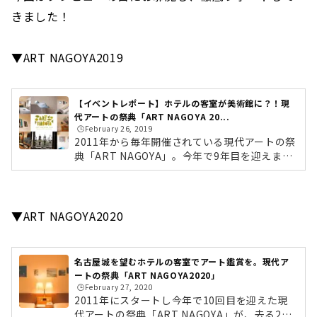
きました！
▼ART NAGOYA2019
【イベントレポート】ホテルの客室が美術館に？！現
代アートの祭典「ART NAGOYA 20...
🕒️February 26, 2019
2011年から毎年開催されている現代アートの祭
典「ART NAGOYA」。今年で9年目を迎えまし
た。同展の最大の特徴は、ホテルの客室にアー
トが展示されているというところ。今回はプレ
ビューの日にお邪魔し、徹底レポートしてきま
した！会場のホテルナゴヤキャッスル(旧・ウェ
▼ART NAGOYA2020
スティンナゴヤキャッスル)会場は「ホテルナゴ
ヤキャッスル（旧・ウェスティンナゴヤキャッ
スル）」。その名の通り、客室からは名古屋城
名古屋城を望むホテルの客室でアート鑑賞を。現代ア
を望むことができるラグジュアリーホテル。ホ
ートの祭典「ART NAGOYA2020」
テルの上質な空間で、現代アートを楽しめるな
🕒️February 27, 2020
んとも優雅な展示会なんです。全国から...
2011年にスタートし今年で10回目を迎えた現
代アートの祭典「ART NAGOYA」が、去る202