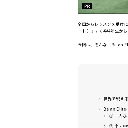
PR
全国からレッスンを受けにく
ート ）」。小学4年生か
今回は、そんな「Be an
世界で戦え
Be an Eli
① 一人
② 小・