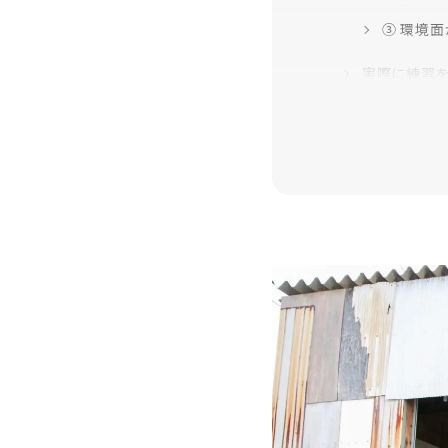
③ 環境
実際に練習
無料体験レ
野球専用ソ
野球ソッ