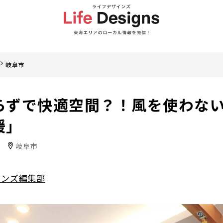
岐阜市
らずで快適空間？！風を使わな
暖」
）
岐阜市
インズ編集部