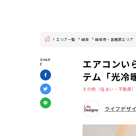
Home
エリア一覧
岐阜
岐阜市・各務原エリア
エアコンい
SHAR
E
テム「光冷
その他（住まい・不動産
ライフデザ