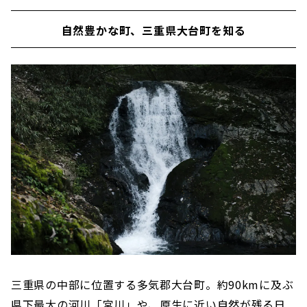
自然豊かな町、三重県大台町を知る
三重県の中部に位置する多気郡大台町。約90kmに及ぶ
県下最大の河川「宮川」や、原生に近い自然が残る日