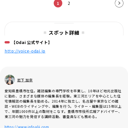
1
2
次の
ペー
ジ
スポット詳細
【Odai 公式サイト】
http://voice-odai.jp
岩下 加奈
愛知県豊橋市在住。雑誌編集の専門学校を卒業し、10年ほど地元出版社
に勤め、さまざまな媒体の編集長を経験。東三河エリアを中心とした住
宅情報誌の編集長を勤める。2014年に独立し、名古屋や東京などの雑
誌・WEBのライティングや、編集を行う。ライター・編集歴は15年以上
で、年間1000件以上の取材をこなす。豊橋市市役所広報アドバイザー、
東三河の魅力を発信する講師活動、審査員なども務める。
https://www.infoalii.com