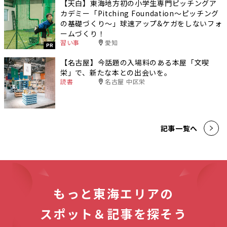
【天白】東海地方初の小学生専門ピッチングア
カデミー「Pitching Foundation〜ピッチング
の基礎づくり〜」球速アップ&ケガをしないフォ
ームづくり！
習い事
愛知
PR
【名古屋】今話題の入場料のある本屋「文喫
栄」で、新たな本との出会いを。
読書
名古屋 中区栄
記事一覧へ
もっと東海エリアの
スポット＆記事を探そう