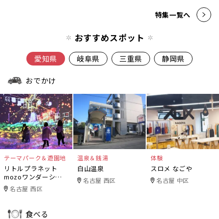
特集一覧へ
おすすめスポット
愛知県
岐阜県
三重県
静岡県
おでかけ
テーマパーク＆遊園地
温泉＆銭湯
体験
リトルプラネット
白山温泉
スロメ なごや
mozoワンダーシテ
名古屋 西区
名古屋 中区
ィ
名古屋 西区
食べる