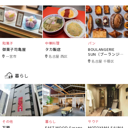
和菓子
中華料理
パン
御菓子司亀屋
タカ飯店
BOULANGERIE
SUN（ブーランジェ
一宮市
名古屋 西区
リー・サン）
名古屋 千種区
暮らし
その他
暮らし
サウナ
万勝
EAST WOOD Garage
MOTOYAMA SAUNA