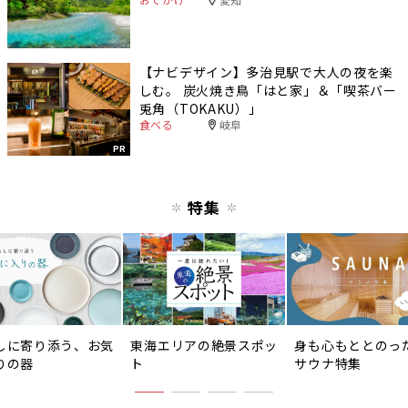
【ナビデザイン】多治見駅で大人の夜を楽
しむ。 炭火焼き鳥「はと家」＆「喫茶バー
兎角（TOKAKU）」
食べる
岐阜
PR
特集
しに寄り添う、お気
東海エリアの絶景スポッ
身も心もととのっ
りの器
ト
サウナ特集