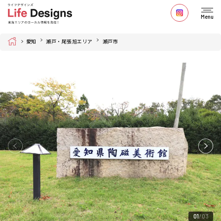
Menu
Home
愛知
瀬戸・尾張旭エリア
瀬戸市
01
03