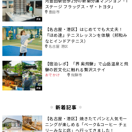
河豊田駅徒歩2分の新築分譲マンション「T
ステージ フラッグス・ザ・トヨタ」
豊田市
PR
【名古屋・港区】はじめてでも大丈夫！
『ほめ達』テニスレッスンを体験（邦和み
なとインドアテニス）
名古屋 港区
【宿泊レポ】「界 奥飛騨」で山岳温泉と飛
騨の匠文化に触れる贅沢ステイ
おでかけ
飛騨市
PR
新着記事
【名古屋・港区】焼きたてパンと人気モー
ニングが楽しめる「ベーク&コーヒー チェ
リーみなと店」へ行ってきました！