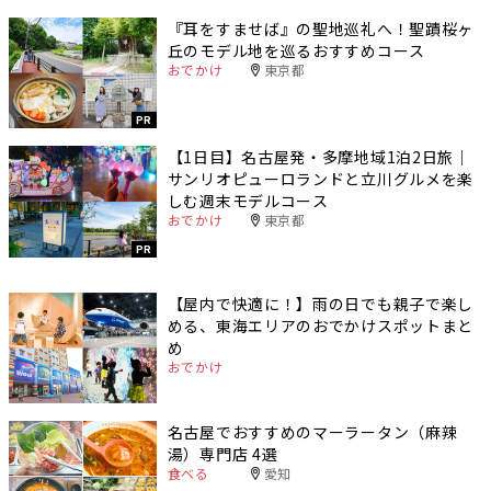
『耳をすませば』の聖地巡礼へ！聖蹟桜ヶ
丘のモデル地を巡るおすすめコース
おでかけ
東京都
PR
【1日目】名古屋発・多摩地域1泊2日旅｜
サンリオピューロランドと立川グルメを楽
しむ週末モデルコース
おでかけ
東京都
PR
【屋内で快適に！】雨の日でも親子で楽し
める、東海エリアのおでかけスポットまと
め
おでかけ
名古屋でおすすめのマーラータン（麻辣
湯）専門店 4選
食べる
愛知