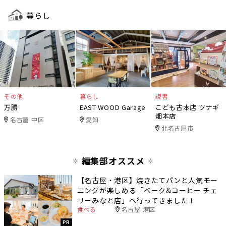
暮らし
その他
暮らし
読書
万勝
EAST WOOD Garage
こども古本店 ツナギ
畑本店
名古屋 中区
愛知
北名古屋市
編集部オススメ
【名古屋・港区】焼きたてパンと人気モー
ニングが楽しめる「ベーク&コーヒー チェ
リーみなと店」へ行ってきました！
食べる
名古屋 港区
PR