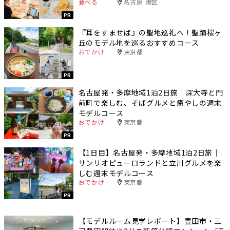
食べる
名古屋 港区
PR
『耳をすませば』の聖地巡礼へ！聖蹟桜ヶ
丘のモデル地を巡るおすすめコース
おでかけ
東京都
PR
名古屋発・多摩地域1泊2日旅｜深大寺と門
前町で楽しむ、そばグルメと癒やしの週末
モデルコース
おでかけ
東京都
PR
【1日目】名古屋発・多摩地域1泊2日旅｜
サンリオピューロランドと立川グルメを楽
しむ週末モデルコース
おでかけ
東京都
PR
【モデルルーム見学レポート】豊田市・三