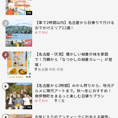
PR
【車で2時間以内】名古屋から日帰りで行ける
2
おでかけエリア12選！
おでかけ
【名古屋・伏見】懐かしい給食の味を家庭
3
で！万勝から「なつかしの給食カレー」が登
場！
名古屋 中区 伏見
【名古屋から2時間】みかん狩りから、地元グ
4
ルメに現代アートまで。秋〜冬におすすめ！
南伊勢町をまるっと楽しむ日帰りプラン
おでかけ
三重
PR
お気に入りのアンティークに出会える場所。
5