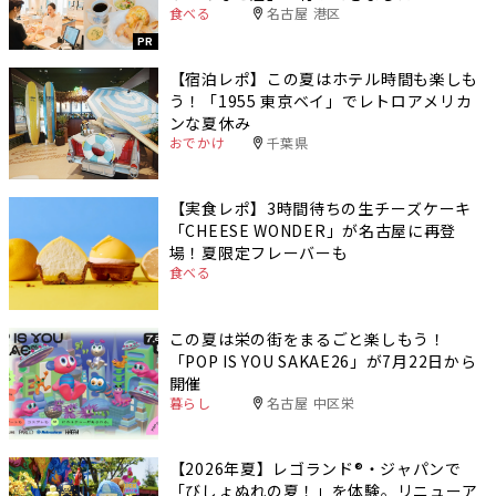
食べる
名古屋 港区
PR
【宿泊レポ】この夏はホテル時間も楽しも
う！「1955 東京ベイ」でレトロアメリカ
ンな夏休み
おでかけ
千葉県
【実食レポ】3時間待ちの生チーズケーキ
「CHEESE WONDER」が名古屋に再登
場！夏限定フレーバーも
食べる
この夏は栄の街をまるごと楽しもう！
「POP IS YOU SAKAE26」が7月22日から
開催
暮らし
名古屋 中区栄
【2026年夏】レゴランド®・ジャパンで
「びしょぬれの夏！」を体験。リニューア