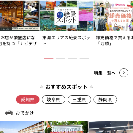
のお店が繁盛店にな
東海エリアの絶景スポッ
卸売価格で買える
密を持つ「ナビデザ
ト
「万勝」
」
特集一覧へ
おすすめスポット
愛知県
岐阜県
三重県
静岡県
おでかけ