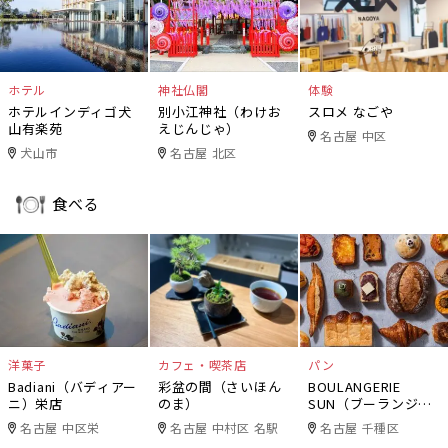
ホテル
神社仏閣
体験
ホテルインディゴ犬
別小江神社（わけお
スロメ なごや
山有楽苑
えじんじゃ）
名古屋 中区
犬山市
名古屋 北区
食べる
洋菓子
カフェ・喫茶店
パン
Badiani（バディアー
彩盆の間（さいほん
BOULANGERIE
ニ）栄店
のま）
SUN（ブーランジェ
リー・サン）
名古屋 中区栄
名古屋 中村区 名駅
名古屋 千種区