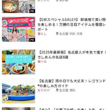
PR
【GWスペシャルSALE‼︎】 卸価格で買い物
を楽しめる！万勝の注目アイテムを徹底レ
ポート
暮らし
名古屋 中区 伏見
PR
【2025年最新版】名古屋人が本気で推す！
きしめんの名店8選
食べる
【名古屋】雨の日でも大丈夫！レゴランド
®️の楽しみ方ガイド
おでかけ
名古屋 港区
【犬山】「お菓子の城」の楽しみ方。ドレ