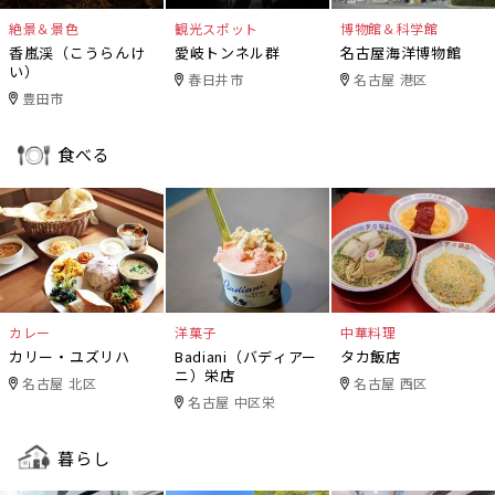
絶景＆景色
観光スポット
博物館＆科学館
香嵐渓（こうらんけ
愛岐トンネル群
名古屋海洋博物館
い）
春日井市
名古屋 港区
豊田市
食べる
カレー
洋菓子
中華料理
カリー・ユズリハ
Badiani（バディアー
タカ飯店
ニ）栄店
名古屋 北区
名古屋 西区
名古屋 中区栄
暮らし