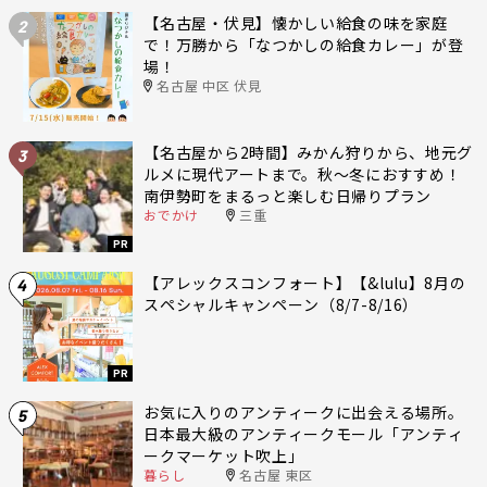
【名古屋・伏見】懐かしい給食の味を家庭
2
で！万勝から「なつかしの給食カレー」が登
場！
名古屋 中区 伏見
【名古屋から2時間】みかん狩りから、地元グ
3
ルメに現代アートまで。秋〜冬におすすめ！
南伊勢町をまるっと楽しむ日帰りプラン
おでかけ
三重
PR
【アレックスコンフォート】【&lulu】8月の
4
スペシャルキャンペーン（8/7-8/16）
PR
お気に入りのアンティークに出会える場所。
5
日本最大級のアンティークモール「アンティ
ークマーケット吹上」
暮らし
名古屋 東区