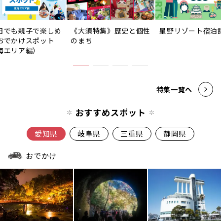
日でも親子で楽しめ
《大須特集》歴史と個性
星野リゾート宿泊
おでかけスポット
のまち
海エリア編）
特集一覧へ
おすすめスポット
愛知県
岐阜県
三重県
静岡県
おでかけ