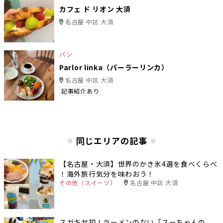
カフェ ド リオン 大須
名古屋 中区 大須
パン
Parlor linka（パーラーリンカ）
名古屋 中区 大須
記事紹介あり
同じエリアの記事
【名古屋・大須】世界のかき氷4選を食べくらべ
！海外旅行気分を味わおう！
その他（スイーツ）
名古屋 中区 大須
スガキヤ初！ラーメンのない「スーちゃんの