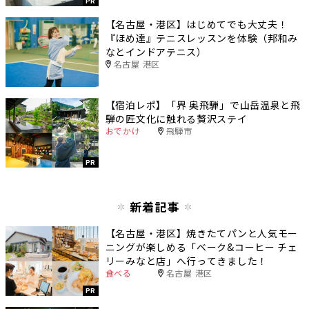
PR
【名古屋・港区】はじめてでも大丈夫！
『ほめ達』テニスレッスンを体験（邦和み
なとインドアテニス）
名古屋 港区
【宿泊レポ】「界 奥飛騨」で山岳温泉と飛
騨の匠文化に触れる贅沢ステイ
おでかけ
飛騨市
PR
新着記事
【名古屋・港区】焼きたてパンと人気モー
ニングが楽しめる「ベーク&コーヒー チェ
リーみなと店」へ行ってきました！
食べる
名古屋 港区
PR