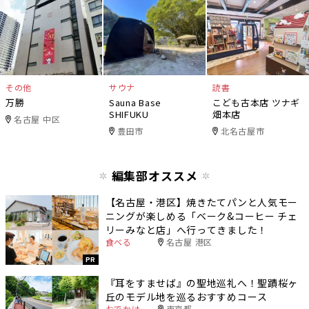
その他
サウナ
読書
万勝
Sauna Base
こども古本店 ツナギ
SHIFUKU
畑本店
名古屋 中区
豊田市
北名古屋市
編集部オススメ
【名古屋・港区】焼きたてパンと人気モー
ニングが楽しめる「ベーク&コーヒー チェ
リーみなと店」へ行ってきました！
食べる
名古屋 港区
PR
『耳をすませば』の聖地巡礼へ！聖蹟桜ヶ
丘のモデル地を巡るおすすめコース
おでかけ
東京都