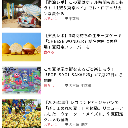
【宿泊レポ】この夏はホテル時間も楽しも
う！「1955 東京ベイ」でレトロアメリカ
ンな夏休み
おでかけ
千葉県
【実食レポ】3時間待ちの生チーズケーキ
「CHEESE WONDER」が名古屋に再登
場！夏限定フレーバーも
食べる
この夏は栄の街をまるごと楽しもう！
「POP IS YOU SAKAE26」が7月22日から
開催
暮らし
名古屋 中区栄
【2026年夏】レゴランド®・ジャパンで
「びしょぬれの夏！」を体験。リニューア
ルした「ウォーター・メイズⅡ」や夏限定
グルメも登場
おでかけ
名古屋 港区