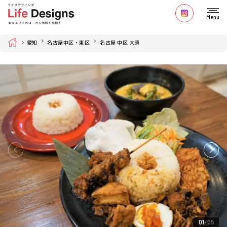
Menu
Home
愛知
名古屋中区・東区
名古屋 中区 大須
01
05