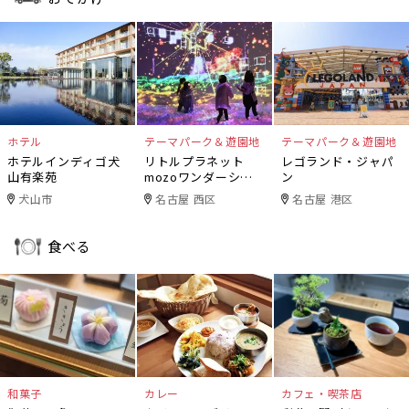
ホテル
テーマパーク＆遊園地
テーマパーク＆遊園地
ホテルインディゴ犬
リトルプラネット
レゴランド・ジャパ
山有楽苑
mozoワンダーシテ
ン
ィ
犬山市
名古屋 西区
名古屋 港区
食べる
和菓子
カレー
カフェ・喫茶店