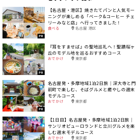
【名古屋・港区】焼きたてパンと人気モー
ニングが楽しめる「ベーク&コーヒー チェ
リーみなと店」へ行ってきました！
食べる
名古屋 港区
PR
『耳をすませば』の聖地巡礼へ！聖蹟桜ヶ
丘のモデル地を巡るおすすめコース
おでかけ
東京都
PR
名古屋発・多摩地域1泊2日旅｜深大寺と門
前町で楽しむ、そばグルメと癒やしの週末
モデルコース
おでかけ
東京都
PR
【1日目】名古屋発・多摩地域1泊2日旅｜
サンリオピューロランドと立川グルメを楽
しむ週末モデルコース
おでかけ
東京都