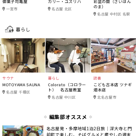
御菓子司亀屋
カリー・ユズリハ
彩盆の間（さいほん
のま）
一宮市
名古屋 北区
名古屋 中村区 名駅
暮らし
サウナ
暮らし
読書
MOTOYAMA SAUNA
Colorato（コロラー
こども古本店 ツナギ
ト） 名古屋教室
畑本店
名古屋 千種区
名古屋 中川区
北名古屋市
編集部オススメ
名古屋発・多摩地域1泊2日旅｜深大寺と門
前町で楽しむ、そばグルメと癒やしの週末