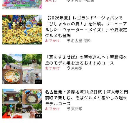
暮らし
名古屋 中区栄
【2026年夏】レゴランド®・ジャパンで
「びしょぬれの夏！」を体験。リニューア
ルした「ウォーター・メイズⅡ」や夏限定
グルメも登場
おでかけ
名古屋 港区
『耳をすませば』の聖地巡礼へ！聖蹟桜ヶ
丘のモデル地を巡るおすすめコース
おでかけ
東京都
PR
名古屋発・多摩地域1泊2日旅｜深大寺と門
前町で楽しむ、そばグルメと癒やしの週末
モデルコース
おでかけ
東京都
PR