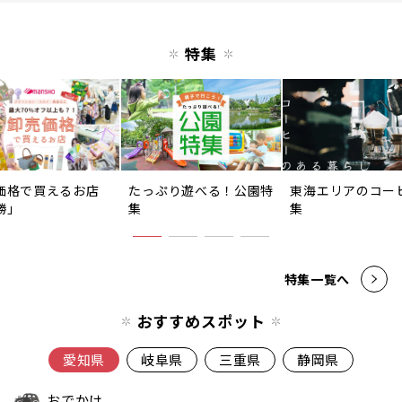
特集
価格で買えるお店
たっぷり遊べる！公園特
東海エリアのコー
勝」
集
集
特集一覧へ
おすすめスポット
愛知県
岐阜県
三重県
静岡県
おでかけ