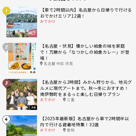
【車で2時間以内】名古屋から日帰りで行ける
1
おでかけエリア12選！
おでかけ
【名古屋・伏見】懐かしい給食の味を家庭
2
で！万勝から「なつかしの給食カレー」が登
場！
名古屋 中区 伏見
【名古屋から2時間】みかん狩りから、地元グ
3
ルメに現代アートまで。秋〜冬におすすめ！
南伊勢町をまるっと楽しむ日帰りプラン
おでかけ
三重
PR
【2025年最新版】名古屋から車で2時間半以
4
内で行ける避暑地特集！32選
おでかけ
愛知