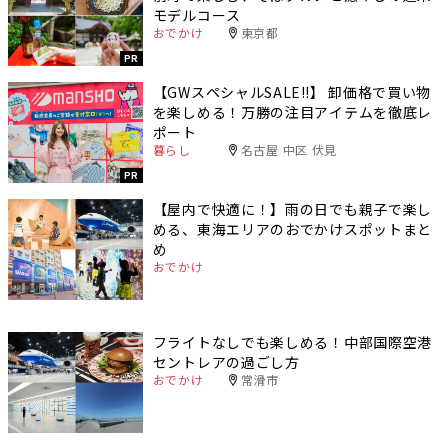
モデルコース
おでかけ
東京都
PR
【GWスペシャルSALE‼︎】 卸価格で買い物
を楽しめる！万勝の注目アイテムを徹底レ
ポート
暮らし
名古屋 中区 伏見
PR
【屋内で快適に！】雨の日でも親子で楽し
める、東海エリアのおでかけスポットまと
め
おでかけ
フライトなしでも楽しめる！中部国際空港
セントレアの過ごし方
おでかけ
常滑市