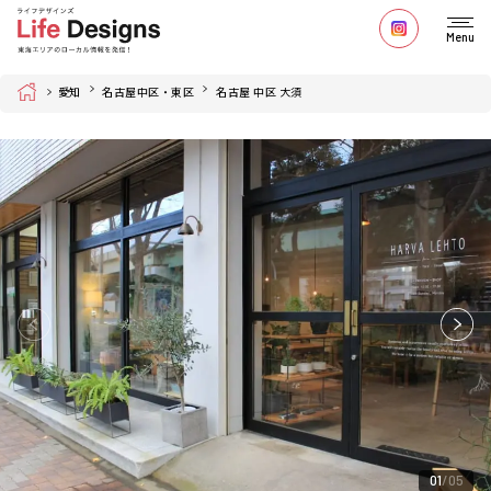
Menu
Home
愛知
名古屋中区・東区
名古屋 中区 大須
01
05