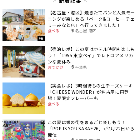
新着記事
【名古屋・港区】焼きたてパンと人気モー
ニングが楽しめる「ベーク&コーヒー チェ
リーみなと店」へ行ってきました！
食べる
名古屋 港区
PR
【宿泊レポ】この夏はホテル時間も楽しも
う！「1955 東京ベイ」でレトロアメリカ
ンな夏休み
おでかけ
千葉県
【実食レポ】3時間待ちの生チーズケーキ
「CHEESE WONDER」が名古屋に再登
場！夏限定フレーバーも
食べる
この夏は栄の街をまるごと楽しもう！
「POP IS YOU SAKAE26」が7月22日から
開催