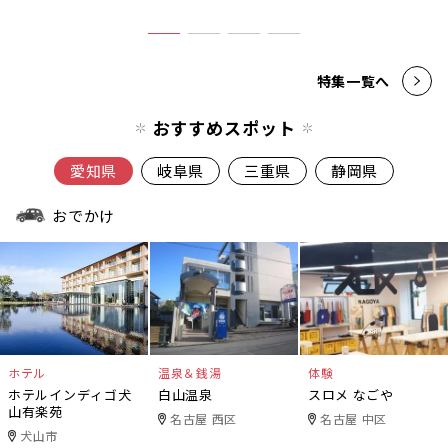
特集一覧へ
おすすめスポット
愛知県
岐阜県
三重県
静岡県
おでかけ
ホテル
温泉＆銭湯
体験
ホテルインディゴ犬
白山温泉
スロメ なごや
山有楽苑
名古屋 西区
名古屋 中区
犬山市