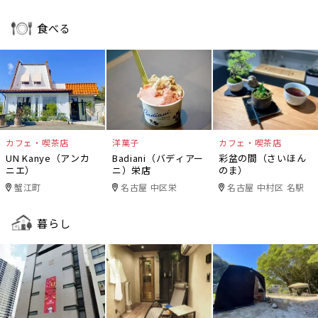
食べる
カフェ・喫茶店
洋菓子
カフェ・喫茶店
UN Kanye（アンカ
Badiani（バディアー
彩盆の間（さいほん
ニエ）
ニ）栄店
のま）
蟹江町
名古屋 中区栄
名古屋 中村区 名駅
暮らし