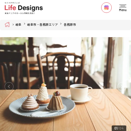
Menu
Home
岐阜
岐阜市・各務原エリア
各務原市
01
04