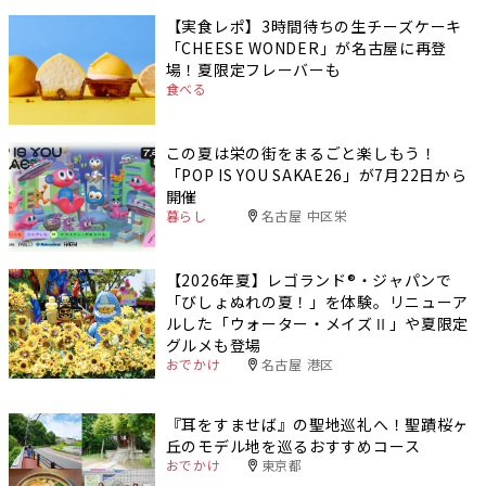
【実食レポ】3時間待ちの生チーズケーキ
「CHEESE WONDER」が名古屋に再登
場！夏限定フレーバーも
食べる
この夏は栄の街をまるごと楽しもう！
「POP IS YOU SAKAE26」が7月22日から
開催
暮らし
名古屋 中区栄
【2026年夏】レゴランド®・ジャパンで
「びしょぬれの夏！」を体験。リニューア
ルした「ウォーター・メイズⅡ」や夏限定
グルメも登場
おでかけ
名古屋 港区
『耳をすませば』の聖地巡礼へ！聖蹟桜ヶ
丘のモデル地を巡るおすすめコース
おでかけ
東京都