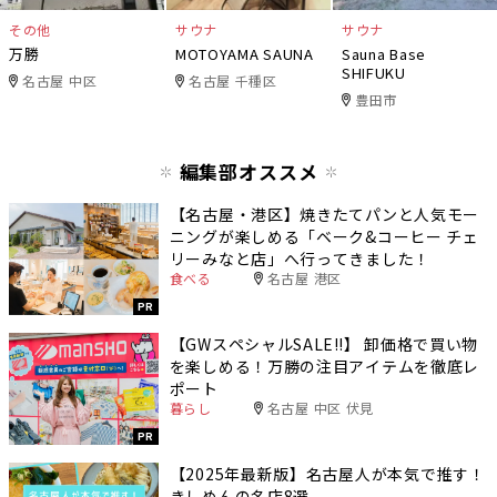
その他
サウナ
サウナ
万勝
MOTOYAMA SAUNA
Sauna Base
SHIFUKU
名古屋 中区
名古屋 千種区
豊田市
編集部オススメ
【名古屋・港区】焼きたてパンと人気モー
ニングが楽しめる「ベーク&コーヒー チェ
リーみなと店」へ行ってきました！
食べる
名古屋 港区
PR
【GWスペシャルSALE‼︎】 卸価格で買い物
を楽しめる！万勝の注目アイテムを徹底レ
ポート
暮らし
名古屋 中区 伏見
PR
【2025年最新版】名古屋人が本気で推す！
きしめんの名店8選