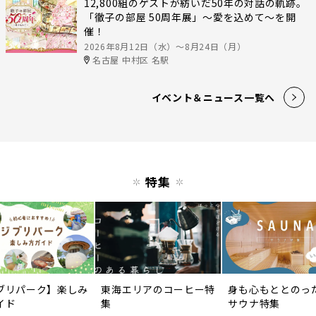
12,800組のゲストが紡いだ50年の対話の軌跡。
「徹子の部屋 50周年展」～愛を込めて～を開
催！
2026年8月12日（水）〜8月24日（月）
名古屋 中村区 名駅
イベント＆ニュース一覧へ
特集
ブリパーク】楽しみ
東海エリアのコーヒー特
身も心もととのっ
イド
集
サウナ特集