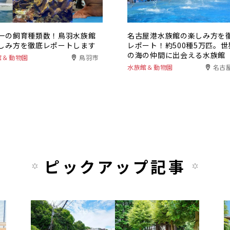
一の飼育種類数！鳥羽水族館
名古屋港水族館の楽しみ方を
しみ方を徹底レポートします
レポート！約500種5万匹。世
の海の仲間に出会える水族館
館＆動物園
鳥羽市
水族館＆動物園
名古
ピックアップ記事