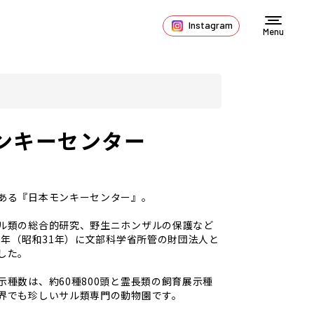
Instagram
Menu
ンキーセンター
ある『日本モンキーセンター』。
ル類の総合的研究、野生ニホンザルの保護など
56年（昭和31年）に文部科学省所管の財団法人と
した。
示種数は、約60種800頭と霊長類の飼育展示種
界でも珍しいサル類専門の動物園です。