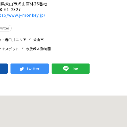
知県犬山市犬山官林26番地
8-61-2327
ps://www.j-monkey.jp/
witter
牧・春日井エリア
犬山市
かけスポット
水族館＆動物園