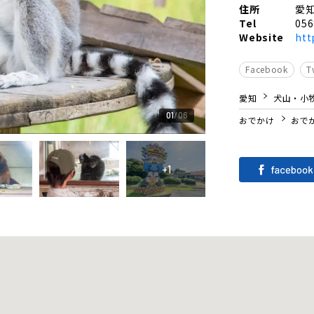
住所
愛
Tel
056
Website
htt
Facebook
T
愛知
犬山・小
01
06
おでかけ
おで
+1