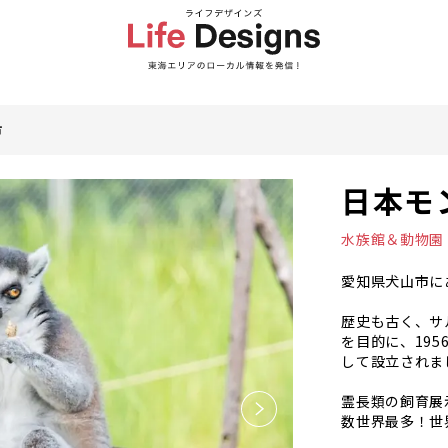
市
日本モ
水族館＆動物園
愛知県犬山市に
歴史も古く、サ
を目的に、19
して設立されま
霊長類の飼育展
数世界最多！世