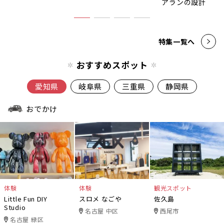
アランの設計
特集一覧へ
おすすめスポット
愛知県
岐阜県
三重県
静岡県
おでかけ
体験
体験
観光スポット
Little Fun DIY
スロメ なごや
佐久島
Studio
名古屋 中区
西尾市
名古屋 緑区