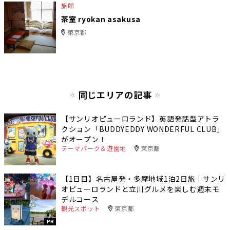
旅館
茶室 ryokan asakusa
東京都
同じエリアの記事
【サンリオピューロランド】英語発話型アトラ
クション「BUDDYEDDY WONDERFUL CLUB」
がオープン！
テーマパーク＆遊園地
東京都
【1日目】名古屋発・多摩地域1泊2日旅｜サンリ
オピューロランドと立川グルメを楽しむ週末モ
デルコース
観光スポット
東京都
PR