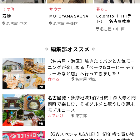
その他
サウナ
暮らし
万勝
MOTOYAMA SAUNA
Colorato（コロラー
ト） 名古屋教室
名古屋 中区
名古屋 千種区
名古屋 中川区
編集部オススメ
【名古屋・港区】焼きたてパンと人気モー
ニングが楽しめる「ベーク&コーヒー チェ
リーみなと店」へ行ってきました！
食べる
名古屋 港区
PR
名古屋発・多摩地域1泊2日旅｜深大寺と門
前町で楽しむ、そばグルメと癒やしの週末
モデルコース
おでかけ
東京都
PR
【GWスペシャルSALE‼︎】 卸価格で買い物