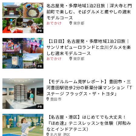
名古屋発・多摩地域1泊2日旅｜深大寺と門
前町で楽しむ、そばグルメと癒やしの週末
モデルコース
おでかけ
東京都
PR
【1日目】名古屋発・多摩地域1泊2日旅｜
サンリオピューロランドと立川グルメを楽
しむ週末モデルコース
おでかけ
東京都
PR
【モデルルーム見学レポート】豊田市・三
河豊田駅徒歩2分の新築分譲マンション「T
ステージ フラッグス・ザ・トヨタ」
豊田市
PR
【名古屋・港区】はじめてでも大丈夫！
『ほめ達』テニスレッスンを体験（邦和み
なとインドアテニス）
名古屋 港区