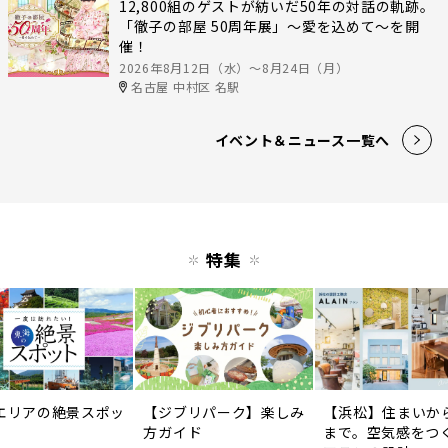
12,800組のゲストが紡いだ50年の対話の軌跡。
「徹子の部屋 50周年展」～愛を込めて～を開
催！
2026年8月12日（水）〜8月24日（月）
名古屋 中村区 名駅
イベント＆ニュース一覧へ
特集
エリアの絶景スポッ
【ジブリパーク】楽しみ
【浜松】住まいか
方ガイド
まで。空気感をつ