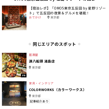
【宿泊レポ】「OMO5東京五反田 by 星野リゾー
ト」で五反田の夜景＆グルメを堪能！
おでかけ
東京都
同じエリアのスポット
居酒屋
源八船頭 湯島店
東京都
PR
家具・インテリア
COLORWORKS（カラーワークス）
東京都
記事紹介あり