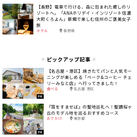
【長野】電車で行ける、森に包まれた癒しのリ
ゾートへ。「ANAホリデイ・インリゾート信濃
大町くろよん」新館で楽しむ信州のご褒美女子
旅
ホテル
長野県
ピックアップ記事
【名古屋・港区】焼きたてパンと人気モー
ニングが楽しめる「ベーク&コーヒー チェ
リーみなと店」へ行ってきました！
食べる
名古屋 港区
PR
『耳をすませば』の聖地巡礼へ！聖蹟桜ヶ
丘のモデル地を巡るおすすめコース
おでかけ
東京都
PR