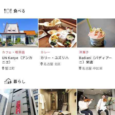
食べる
カフェ・喫茶店
カレー
洋菓子
UN Kanye（アンカ
カリー・ユズリハ
Badiani（バディアー
ニエ）
ニ）栄店
名古屋 北区
蟹江町
名古屋 中区栄
暮らし