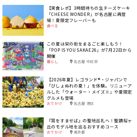
【実食レポ】3時間待ちの生チーズケーキ
「CHEESE WONDER」が名古屋に再登
場！夏限定フレーバーも
食べる
この夏は栄の街をまるごと楽しもう！
「POP IS YOU SAKAE26」が7月22日から
開催
暮らし
名古屋 中区栄
【2026年夏】レゴランド®・ジャパンで
「びしょぬれの夏！」を体験。リニューア
ルした「ウォーター・メイズⅡ」や夏限定
グルメも登場
おでかけ
名古屋 港区
『耳をすませば』の聖地巡礼へ！聖蹟桜ヶ
丘のモデル地を巡るおすすめコース
おでかけ
東京都