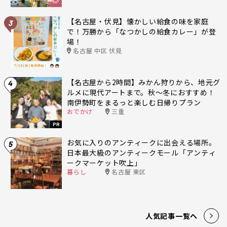
【名古屋・伏見】懐かしい給食の味を家庭
3
で！万勝から「なつかしの給食カレー」が登
場！
名古屋 中区 伏見
【名古屋から2時間】みかん狩りから、地元グ
4
ルメに現代アートまで。秋〜冬におすすめ！
南伊勢町をまるっと楽しむ日帰りプラン
おでかけ
三重
PR
お気に入りのアンティークに出会える場所。
5
日本最大級のアンティークモール「アンティ
ークマーケット吹上」
暮らし
名古屋 東区
人気記事一覧へ