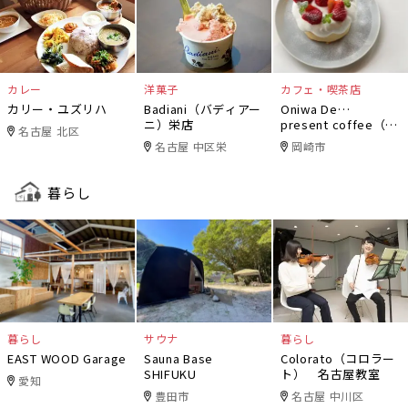
カレー
洋菓子
カフェ・喫茶店
カリー・ユズリハ
Badiani（バディアー
Oniwa De…
ニ）栄店
present coffee（オ
名古屋 北区
ニワデ）
名古屋 中区栄
岡崎市
暮らし
暮らし
サウナ
暮らし
EAST WOOD Garage
Sauna Base
Colorato（コロラー
SHIFUKU
ト） 名古屋教室
愛知
豊田市
名古屋 中川区