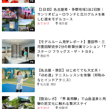
PR
【1日目】名古屋発・多摩地域1泊2日旅｜
サンリオピューロランドと立川グルメを楽
しむ週末モデルコース
おでかけ
東京都
PR
【モデルルーム見学レポート】豊田市・三
河豊田駅徒歩2分の新築分譲マンション「T
ステージ フラッグス・ザ・トヨタ」
豊田市
PR
【名古屋・港区】はじめてでも大丈夫！
『ほめ達』テニスレッスンを体験（邦和み
なとインドアテニス）
名古屋 港区
【宿泊レポ】「界 奥飛騨」で山岳温泉と飛
騨の匠文化に触れる贅沢ステイ
おでかけ
飛騨市