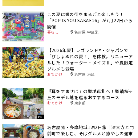
この夏は栄の街をまるごと楽しもう！
「POP IS YOU SAKAE26」が7月22日から
開催
暮らし
名古屋 中区栄
【2026年夏】レゴランド®・ジャパンで
「びしょぬれの夏！」を体験。リニューア
ルした「ウォーター・メイズⅡ」や夏限定
グルメも登場
おでかけ
名古屋 港区
『耳をすませば』の聖地巡礼へ！聖蹟桜ヶ
丘のモデル地を巡るおすすめコース
おでかけ
東京都
PR
名古屋発・多摩地域1泊2日旅｜深大寺と門
前町で楽しむ、そばグルメと癒やしの週末