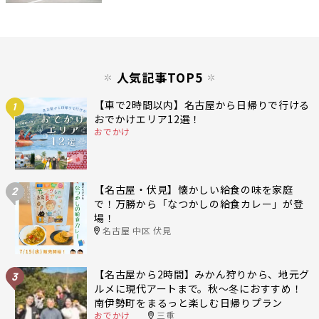
人気記事TOP5
【車で2時間以内】名古屋から日帰りで行ける
1
おでかけエリア12選！
おでかけ
【名古屋・伏見】懐かしい給食の味を家庭
2
で！万勝から「なつかしの給食カレー」が登
場！
名古屋 中区 伏見
【名古屋から2時間】みかん狩りから、地元グ
3
ルメに現代アートまで。秋〜冬におすすめ！
南伊勢町をまるっと楽しむ日帰りプラン
おでかけ
三重