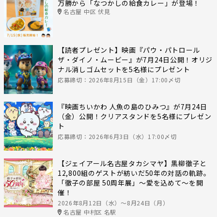
万勝から「なつかしの給食カレー」が登場！
名古屋 中区 伏見
【読者プレゼント】映画『パウ・パトロール
ザ・ダイノ・ムービー』が7月24日公開！オリジ
ナル消しゴムセットを5名様にプレゼント
応募締切：2026年8月15日（金）17:00〆切
『映画ちいかわ 人魚の島のひみつ』が7月24日
（金）公開！クリアスタンドを5名様にプレゼン
ト
応募締切：2026年6月3日（水）17:00〆切
【ジェイアール名古屋タカシマヤ】黒柳徹子と
12,800組のゲストが紡いだ50年の対話の軌跡。
「徹子の部屋 50周年展」～愛を込めて～を開
催！
2026年8月12日（水）〜8月24日（月）
名古屋 中村区 名駅