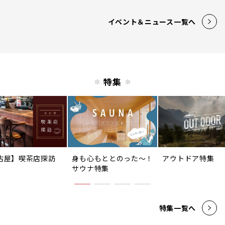
イベント＆ニュース一覧へ
特集
古屋】喫茶店探訪
身も心もととのった〜！
アウトドア特集
サウナ特集
特集一覧へ