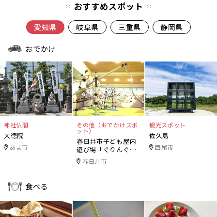
おすすめスポット
愛知県
岐阜県
三重県
静岡県
おでかけ
神社仏閣
その他（おでかけスポ
観光スポット
ット）
大徳院
佐久島
春日井市子ども屋内
あま市
西尾市
遊び場「ぐりんぐり
ん」
春日井市
食べる