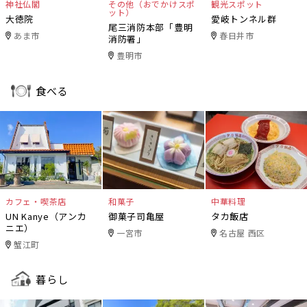
神社仏閣
その他（おでかけスポ
観光スポット
ット）
大徳院
愛岐トンネル群
尾三消防本部「豊明
あま市
春日井市
消防署」
豊明市
食べる
カフェ・喫茶店
和菓子
中華料理
UN Kanye（アンカ
御菓子司亀屋
タカ飯店
ニエ）
一宮市
名古屋 西区
蟹江町
暮らし