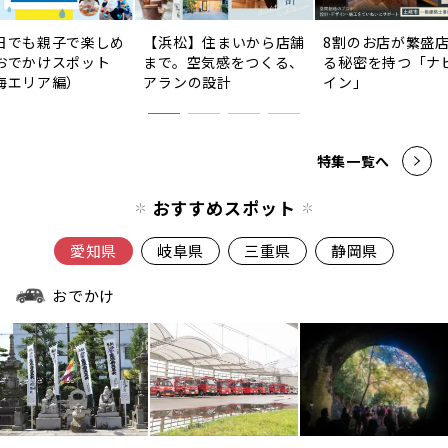
日でも親子で楽しめ
【浜松】住まいから店舗
8割のお店が繁盛
おでかけスポット
まで。空気感をつくる、
る秘密を持つ「ナ
海エリア編）
アランの設計
イン」
特集一覧へ
おすすめスポット
愛知県
岐阜県
三重県
静岡県
おでかけ