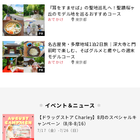
『耳をすませば』の聖地巡礼へ！聖蹟桜ヶ
丘のモデル地を巡るおすすめコース
おでかけ
東京都
PR
名古屋発・多摩地域1泊2日旅｜深大寺と門
前町で楽しむ、そばグルメと癒やしの週末
モデルコース
おでかけ
東京都
PR
イベント＆ニュース
【ドラッグストア Charley】8月のスペシャルキ
ャンペーン（8/8-8/16）
7/17（金）-7/26（日）