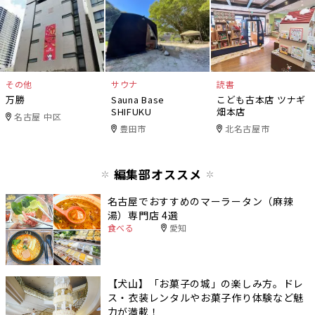
その他
サウナ
読書
万勝
Sauna Base
こども古本店 ツナギ
SHIFUKU
畑本店
名古屋 中区
豊田市
北名古屋市
編集部オススメ
名古屋でおすすめのマーラータン（麻辣
湯）専門店 4選
食べる
愛知
【犬山】「お菓子の城」の楽しみ方。ドレ
ス・衣装レンタルやお菓子作り体験など魅
力が満載！