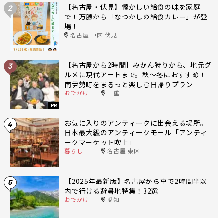
【名古屋・伏見】懐かしい給食の味を家庭
2
で！万勝から「なつかしの給食カレー」が登
場！
名古屋 中区 伏見
【名古屋から2時間】みかん狩りから、地元グ
3
ルメに現代アートまで。秋〜冬におすすめ！
南伊勢町をまるっと楽しむ日帰りプラン
おでかけ
三重
PR
お気に入りのアンティークに出会える場所。
4
日本最大級のアンティークモール「アンティ
ークマーケット吹上」
暮らし
名古屋 東区
【2025年最新版】名古屋から車で2時間半以
5
内で行ける避暑地特集！32選
おでかけ
愛知