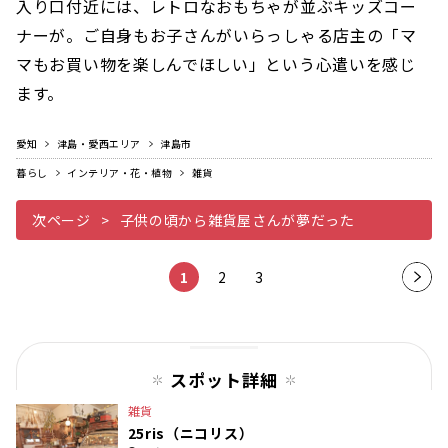
入り口付近には、レトロなおもちゃが並ぶキッズコー
ナーが。ご自身もお子さんがいらっしゃる店主の「マ
マもお買い物を楽しんでほしい」という心遣いを感じ
ます。
愛知
津島・愛西エリア
津島市
暮らし
インテリア・花・植物
雑貨
次ページ
子供の頃から雑貨屋さんが夢だった
1
2
3
次の
ペー
ジ
スポット詳細
雑貨
25ris（ニコリス）