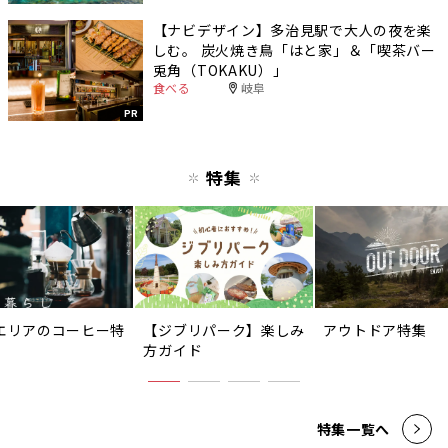
【ナビデザイン】多治見駅で大人の夜を楽
しむ。 炭火焼き鳥「はと家」＆「喫茶バー
兎角（TOKAKU）」
食べる
岐阜
PR
特集
エリアのコーヒー特
【ジブリパーク】楽しみ
アウトドア特集
方ガイド
特集一覧へ