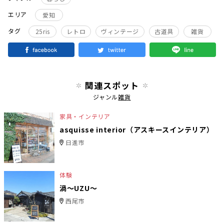
エリア
愛知
タグ
25ris
レトロ
ヴィンテージ
古道具
雑貨
関連スポット
ジャンル
雑貨
家具・インテリア
asquisse interior（アスキースインテリア）
日進市
体験
渦〜UZU〜
西尾市