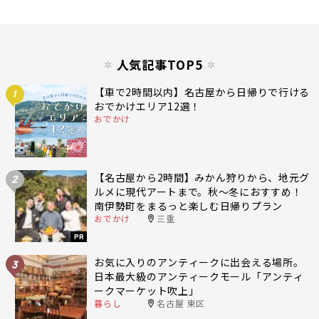
人気記事TOP5
【車で2時間以内】名古屋から日帰りで行ける
1
おでかけエリア12選！
おでかけ
【名古屋から2時間】みかん狩りから、地元グ
2
ルメに現代アートまで。秋〜冬におすすめ！
南伊勢町をまるっと楽しむ日帰りプラン
おでかけ
三重
PR
お気に入りのアンティークに出会える場所。
3
日本最大級のアンティークモール「アンティ
ークマーケット吹上」
暮らし
名古屋 東区