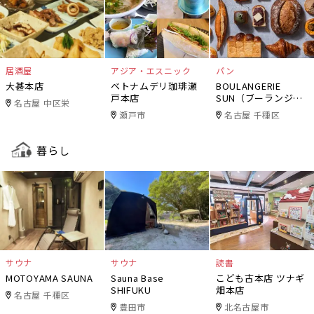
居酒屋
アジア・エスニック
パン
大甚本店
ベトナムデリ珈琲瀬
BOULANGERIE
戸本店
SUN（ブーランジェ
名古屋 中区栄
リー・サン）
瀬戸市
名古屋 千種区
暮らし
サウナ
サウナ
読書
MOTOYAMA SAUNA
Sauna Base
こども古本店 ツナギ
SHIFUKU
畑本店
名古屋 千種区
豊田市
北名古屋市