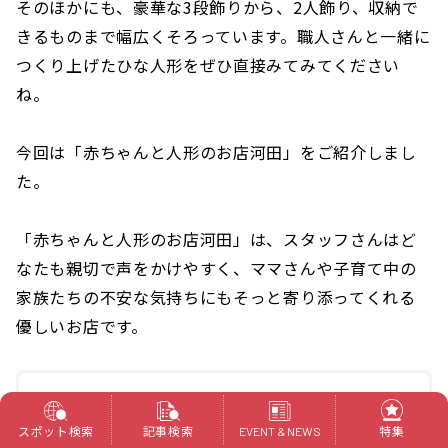
そのほかにも、豪華な3段飾りから、2人飾り、収納で
きるものまで幅広くそろっています。職人さんと一緒に
つくり上げたひな人形をぜひ直接みてみてください
ね。
今回は「赤ちゃんと人形のお店河田」をご紹介しまし
た。
「赤ちゃんと人形のお店河田」は、スタッフさんはど
なたも親切で声をかけやすく、ママさんや子育て中の
家族たちの不安な気持ちにもそっと寄り添ってくれる
優しいお店です。
【赤ちゃんと人形のお店河田】
住所 ：静岡県浜松市東区植松町16
スポット検索
記事検索
特集
EVENT & NEWS
営業時間：10:00～18:30