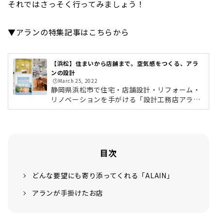
それではさっそく行ってみましょう！
▼アランの特集記事はこちらから
【浜松】住まいから店舗まで。空気感をつくる、アラ
ンの設計
🕒️March 25, 2022
静岡県浜松市で住宅・店舗設計・リフォーム・
リノベーションを手がける「設計工務店アラ
ン」では、開業以来多くの店舗をプロデュース
しています。アランでは、「こういうのが好
き！」や「このデザインってできますか？」と
いう要望も気軽に相談にのっていただけます。
新築だけでなく、店舗設計やリフォーム・リノ
目次
ベーションも得意としており、建築からインテ
リアまで幅広い提案力で、多くの支持を得てい
どんな要望にも寄り添ってくれる「ALAIN」
ます。http://alain.co.jp/
アランが手掛けたお店