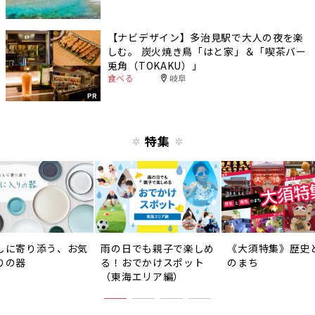
【ナビデザイン】多治見駅で大人の夜を楽
しむ。 炭火焼き鳥「はと家」＆「喫茶バー
兎角（TOKAKU）」
食べる
岐阜
PR
特集
しに寄り添う、お気
雨の日でも親子で楽しめ
《大須特集》歴史
りの器
る！おでかけスポット
のまち
（東海エリア編）