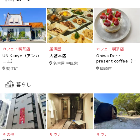
カフェ・喫茶店
居酒屋
カフェ・喫茶店
UN Kanye（アンカ
大甚本店
Oniwa De…
ニエ）
present coffee（オ
名古屋 中区栄
ニワデ）
蟹江町
岡崎市
暮らし
その他
サウナ
サウナ