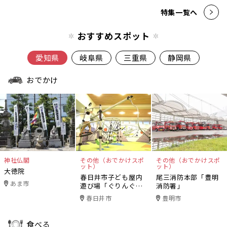
特集一覧へ
おすすめスポット
愛知県
岐阜県
三重県
静岡県
おでかけ
神社仏閣
その他（おでかけスポ
その他（おでかけスポ
ット）
ット）
大徳院
春日井市子ども屋内
尾三消防本部「豊明
あま市
遊び場「ぐりんぐり
消防署」
ん」
春日井市
豊明市
食べる