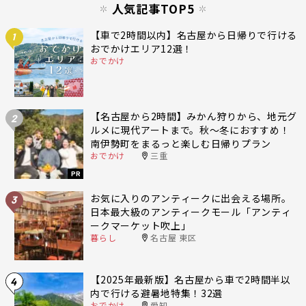
人気記事TOP5
【車で2時間以内】名古屋から日帰りで行ける
1
おでかけエリア12選！
おでかけ
【名古屋から2時間】みかん狩りから、地元グ
2
ルメに現代アートまで。秋〜冬におすすめ！
南伊勢町をまるっと楽しむ日帰りプラン
おでかけ
三重
PR
お気に入りのアンティークに出会える場所。
3
日本最大級のアンティークモール「アンティ
ークマーケット吹上」
暮らし
名古屋 東区
【2025年最新版】名古屋から車で2時間半以
4
内で行ける避暑地特集！32選
おでかけ
愛知