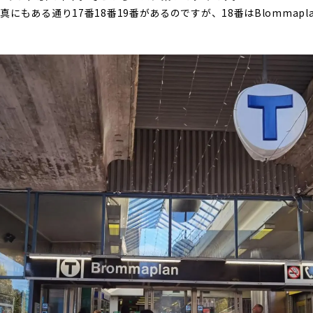
にもある通り17番18番19番があるのですが、18番はBlommap