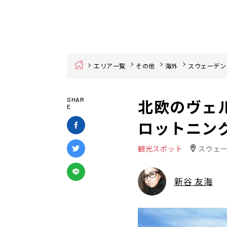
Home
エリア一覧
その他
海外
スウェーデン
北欧のヴェ
SHAR
E
ロットニン
観光スポット
スウェ
新谷 友海