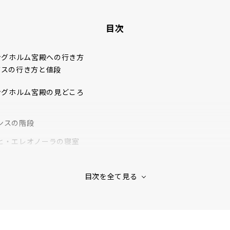
目次
ングホルム宮殿への行き方
バスの行き方と値段
ングホルム宮殿の見どころ
ンスの階段
ヒ・エレオノーラの寝室
サ・エレオノーラの図書館
 Of Generals
ホール
nese Drawing Room