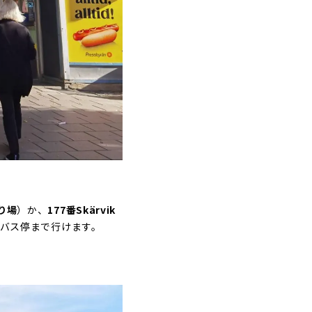
乗り場
）か、
177番Skärvik
mのバス停まで行けます。