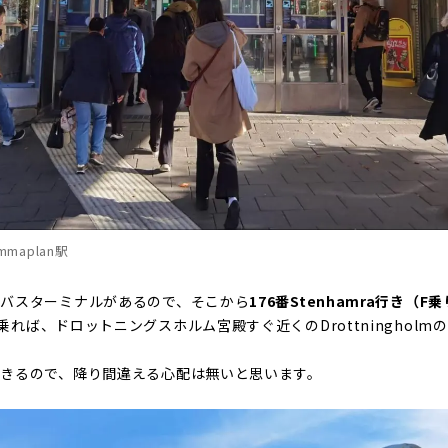
maplan駅
バスターミナルがあるので、そこから
176番Stenhamra行き（F
乗れば、ドロットニングスホルム宮殿すぐ近くのDrottninghol
きるので、降り間違える心配は無いと思います。