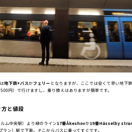
は
地下鉄+バス
か
フェリー
となりますが、ここでは安くて早い地下鉄
約500円）で行けますし、乗り換えはありますが簡単です。
き方と値段
ックホルム中央駅）より緑のライン
17番Åkeshov
か
19番Hässelby stra
プラン）駅で下車。そこからバスに乗ってすぐです。