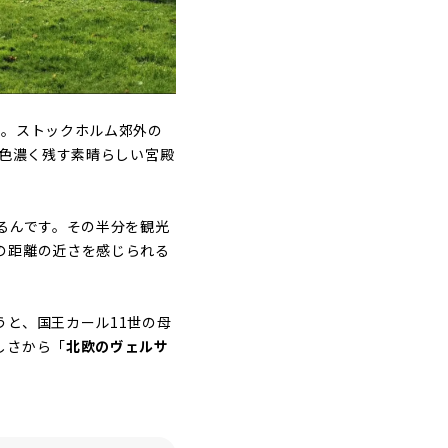
殿
。ストックホルム郊外の
を色濃く残す素晴らしい宮殿
るんです。その半分を観光
の距離の近さを感じられる
うと、国王カール11世の母
しさから「
北欧のヴェルサ