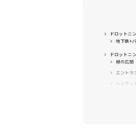
ドロットニ
地下鉄+
ドロットニ
緑の広間
エントラ
ヘトヴィ
ロヴィー
The Hall
オスカー
The Chi