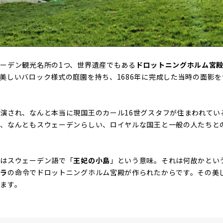
ーデン観光名所の1つ、世界遺産でもある
ドロットニングホルム宮
美しいバロック様式の庭園を持ち、1686年に完成した当時の面影
演され、なんと本当に現国王のカール16世グスタフが住まわれてい
う、なんともスウェーデンらしい、ロイヤルな国王と一般の人たちと
」はスウェーデン語で「
王妃の小島
」という意味。それは何故かとい
ーラ
の命令でドロットニングホルム宮殿が作られたからです。その美
ます。