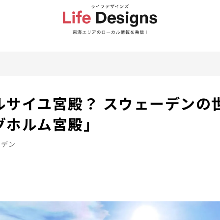
ルサイユ宮殿？ スウェーデンの
グホルム宮殿」
ーデン