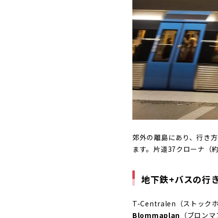
郊外の離島にあり、行き方
ます。片道37クローナ（
地下鉄+バスの行
T-Centralen（スト
Blommaplan
（ブロンマ