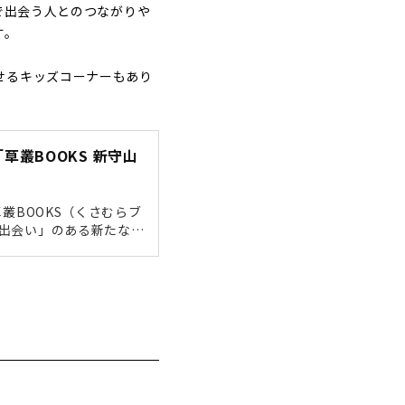
で出会う人とのつながりや
す。
せるキッズコーナーもあり
叢BOOKS 新守山
叢BOOKS（くさむらブ
「出会い」のある新たな書
て、地域最大級の50万
して話題になっている書
プは？」「どんなイベン
叢BOOKS」とは店内