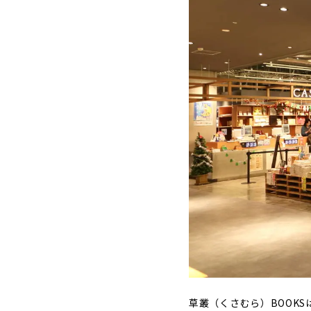
草叢（くさむら）BOOK