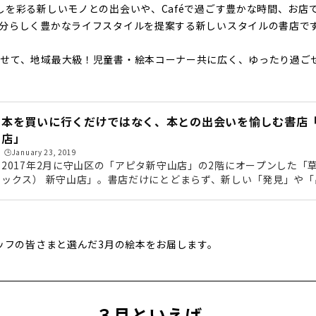
しを彩る新しいモノとの出会いや、Caféで過ごす豊かな時間、お店
分らしく豊かなライフスタイルを提案する新しいスタイルの書店で
わせて、地域最大級！児童書・絵本コーナー共に広く、ゆったり過ご
本を買いに行くだけではなく、本との出会いを愉しむ書店「草
店」
🕒️January 23, 2019
2017年2月に守山区の「アピタ新守山店」の2階にオープンした「草
ックス） 新守山店」。書店だけにとどまらず、新しい「発見」や
店体験を楽しめるブック＆カフェです。品揃えは新本・中古本あわせ
冊以上！毎月豊富なイベントも開催され、地域を盛り上げる存在と
店です。今回は、「他の蔦屋書店との違いは？」「本のラインアッ
トが開催されているの？」など徹底レポートしたいと思います。「草
タッフの皆さまと選んだ3月の絵本をお届します。
のデザイン...
３月といえば、