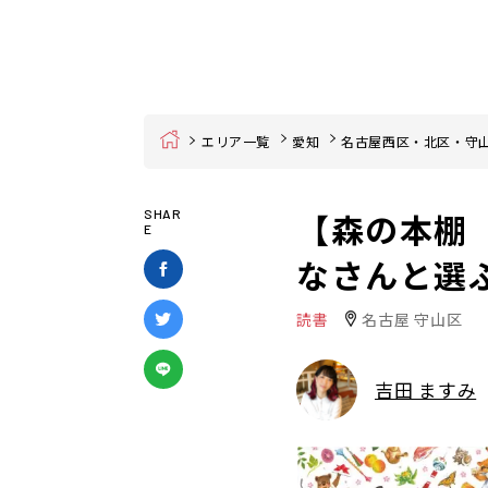
Home
エリア一覧
愛知
名古屋西区・北区・守
【森の本棚
SHAR
E
なさんと選
読書
名古屋 守山区
吉田 ますみ