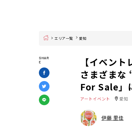
Home
エリア一覧
愛知
【イベント
SHAR
E
さまざまな “
For Sal
アートイベント
愛知
伊藤 里佳