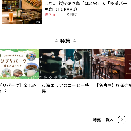
しむ。 炭火焼き鳥「はと家」＆「喫茶バー
兎角（TOKAKU）」
食べる
岐阜
PR
特集
ブリパーク】楽しみ
東海エリアのコーヒー特
【名古屋】喫茶店
イド
集
特集一覧へ