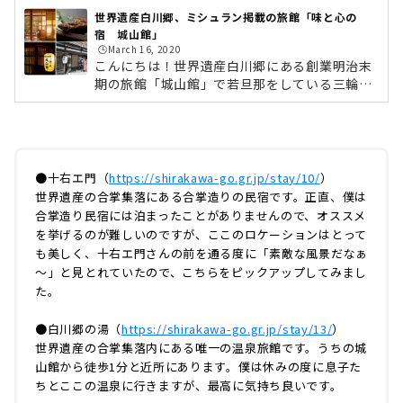
世界遺産白川郷、ミシュラン掲載の旅館「味と心の
宿 城山館」
🕒️March 16, 2020
こんにちは！世界遺産白川郷にある創業明治末
期の旅館「城山館」で若旦那をしている三輪了
です。雪が少ない冬でしたが一年で一番の繁忙
期、1月2月を終え、ようやくひと段落つける季
節になりました。今回は、手前味噌ではありま
すが、うちの旅館を皆様にご紹介したいと思い
ます。何を隠そう、去年発刊された「ミシュラ
●十右エ門（
https://shirakawa-go.gr.jp/stay/10/
）
ンガイド愛知・岐阜・三重2019特別版」に城山
世界遺産の合掌集落にある合掌造りの民宿です。正直、僕は
館は一つ星の評価を受けております。そんな城
合掌造り民宿には泊まったことがありませんので、オススメ
山館の魅力を、ホームページには書けないよう
を挙げるのが難しいのですが、ここのロケーションはとって
な僕の率直な意見を織り交ぜながら、書いちゃ
も美しく、十右エ門さんの前を通る度に「素敵な風景だなぁ
おうと思います。これからの白川郷は...
～」と見とれていたので、こちらをピックアップしてみまし
た。
●白川郷の湯（
https://shirakawa-go.gr.jp/stay/13/
）
世界遺産の合掌集落内にある唯一の温泉旅館です。うちの城
山館から徒歩1分と近所にあります。僕は休みの度に息子た
ちとここの温泉に行きますが、最高に気持ち良いです。