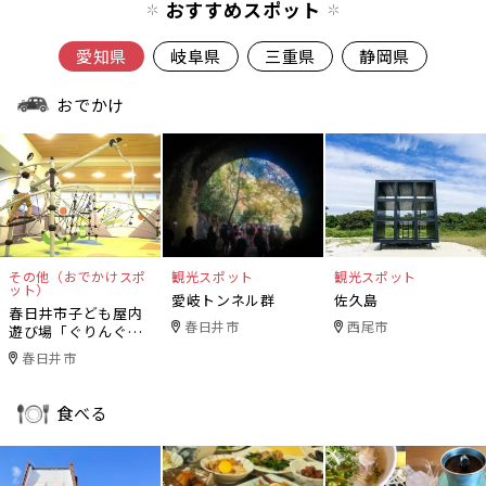
おすすめスポット
愛知県
岐阜県
三重県
静岡県
おでかけ
その他（おでかけスポ
観光スポット
観光スポット
ット）
愛岐トンネル群
佐久島
春日井市子ども屋内
春日井市
西尾市
遊び場「ぐりんぐり
ん」
春日井市
食べる