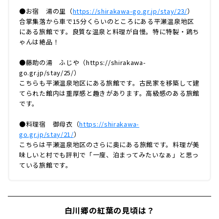
●お宿 湯の里（
https://shirakawa-go.gr.jp/stay/23/
）
合掌集落から車で15分くらいのところにある平瀬温泉地区
にある旅館です。良質な温泉と料理が自慢。特に特製・鶏ち
ゃんは絶品！
●藤助の湯 ふじや（https://shirakawa-
go.gr.jp/stay/25/）
こちらも平瀬温泉地区にある旅館です。古民家を移築して建
てられた館内は重厚感と趣きがあります。高級感のある旅館
です。
●料理宿 御母衣（
https://shirakawa-
go.gr.jp/stay/21/
）
こちらは平瀬温泉地区のさらに奥にある旅館です。料理が美
味しいと村でも評判で「一度、泊まってみたいなぁ」と思っ
ている旅館です。
白川郷の紅葉の見頃は？