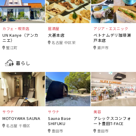
カフェ・喫茶店
居酒屋
アジア・エスニック
UN Kanye（アンカ
大甚本店
ベトナムデリ珈琲瀬
ニエ）
戸本店
名古屋 中区栄
蟹江町
瀬戸市
暮らし
サウナ
サウナ
美容
MOTOYAMA SAUNA
Sauna Base
アレックスコンフォ
SHIFUKU
ート豊田T-FACE
名古屋 千種区
豊田市
豊田市