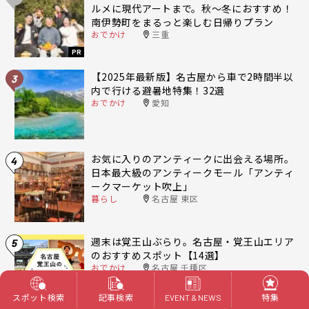
ルメに現代アートまで。秋〜冬におすすめ！
南伊勢町をまるっと楽しむ日帰りプラン
おでかけ
三重
PR
【2025年最新版】名古屋から車で2時間半以
3
内で行ける避暑地特集！32選
おでかけ
愛知
お気に入りのアンティークに出会える場所。
4
日本最大級のアンティークモール「アンティ
ークマーケット吹上」
暮らし
名古屋 東区
週末は覚王山ぶらり。名古屋・覚王山エリア
5
のおすすめスポット【14選】
おでかけ
名古屋 千種区
スポット検索
記事検索
特集
EVENT & NEWS