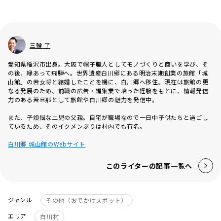
三輪 了
愛知県稲沢市出身。大阪で帽子職人としてモノづくりと商いを学び、そ
の後、縁あって飛騨へ。世界遺産白川郷にある明治末期創業の旅館「城
山館」の若女将と結婚したことを機に、白川郷へ移住。現在は旅館の更
なる発展のため、前職の広告・編集業で培った経験をもとに、情報発信
力のある若旦那として旅館や白川郷の魅力を発信中。
また、子煩悩な二児の父親。自宅が職場なので一日中子供たちと過ごし
ているため、そのイクメンぶりは村内でも有名。
白川郷 城山館のWebサイト
このライターの記事一覧へ
ジャンル
その他（おでかけスポット）
エリア
白川村