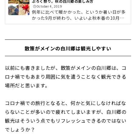
ぶろく祭り。秋の白川郷の楽しみ方
🕒️October 4, 2019
例年に比べて暖かかった、というか暑い日が多
かった9月が終わり、いよいよ秋本番の10月に
なりました。今回はそんな白川郷の秋の楽しみ
方をご紹介したいと思います。白川郷の紅葉ス
ポットと見頃稲刈りも終わり10月下旬から11月
中旬は紅葉の白川郷。合掌集落内は赤やオレン
散策がメインの白川郷は観光しやすい
ジに染まった紅葉で彩られ、うつくしい風景を
愛でることができます。白川郷には紅葉の木々
がたくさん集まっている場所はなく、集落内に
点在している形となっているので、集落内を散
以前にも書きましたが、散策がメインの白川郷は、コ
策していれば自然と紅葉スポットと出会うこと
ロナ禍でもあまり周囲に気を遣うことなく観光できる
ができます。 明善寺周辺の紅葉。 こ...
場所だと思います。
コロナ禍での旅行となると、何かと気にしなければな
らないことが多いので疲れてしまいますが、白川郷の
観光はそういう点でもリフレッシュできるのではない
でしょうか？