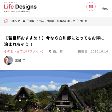
Menu
Home
エリア一覧
岐阜
下呂・白川郷・飛騨高山エリア
白川村
【若旦那おすすめ！】今なら白川郷にとってもお得に
泊まれちゃう！
その他（おでかけスポット）
白川村
掲載日：2020.10.14
三輪 了