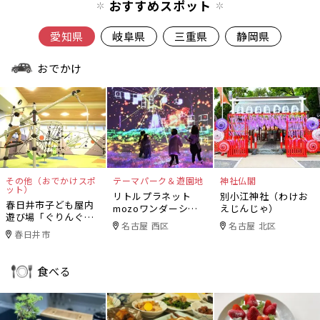
おすすめスポット
愛知県
岐阜県
三重県
静岡県
おでかけ
その他（おでかけスポ
テーマパーク＆遊園地
神社仏閣
ット）
リトルプラネット
別小江神社（わけお
春日井市子ども屋内
mozoワンダーシテ
えじんじゃ）
遊び場「ぐりんぐり
ィ
名古屋 西区
名古屋 北区
ん」
春日井市
食べる