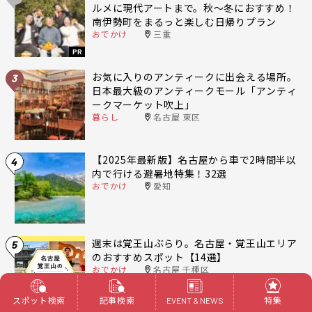
ルメに現代アートまで。秋〜冬におすすめ！
南伊勢町をまるっと楽しむ日帰りプラン
おでかけ
三重
PR
お気に入りのアンティークに出会える場所。
3
日本最大級のアンティークモール「アンティ
ークマーケット吹上」
暮らし
名古屋 東区
【2025年最新版】名古屋から車で2時間半以
4
内で行ける避暑地特集！32選
おでかけ
愛知
週末は覚王山ぶらり。名古屋・覚王山エリア
5
のおすすめスポット【14選】
おでかけ
名古屋 千種区
スポット検索
記事検索
特集
EVENT & NEWS