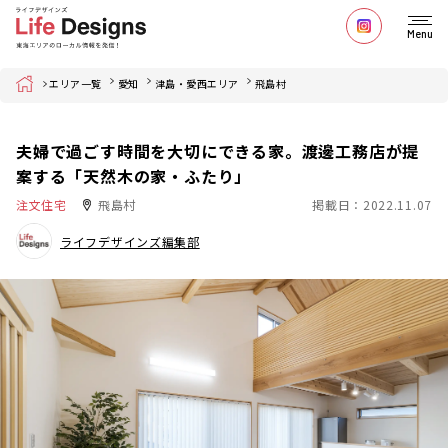
Menu
Home
エリア一覧
愛知
津島・愛西エリア
飛島村
夫婦で過ごす時間を大切にできる家。渡邊工務店が提
案する「天然木の家・ふたり」
注文住宅
飛島村
掲載日：2022.11.07
ライフデザインズ編集部