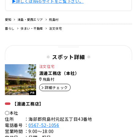
▶︎詳しくはWebサイトをご覧下さい。
愛知
津島・愛西エリア
飛島村
暮らし
住まい・不動産
注文住宅
スポット詳細
注文住宅
渡邊工務店（本社）
飛島村
詳細チェック
PR
【渡邊工務店】
◯本社
住所 ：海部郡飛島村元起五丁目43番地
電話番号 ：
0567-52-1056
営業時間 ：9:00〜18:00