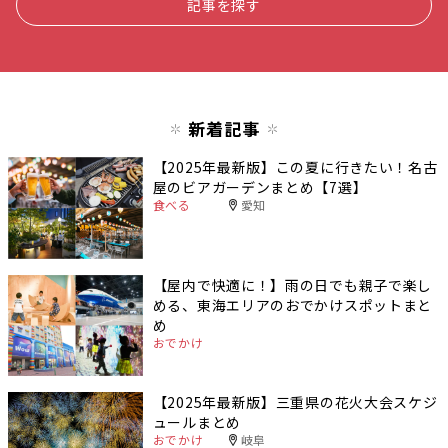
記事を探す
新着記事
【2025年最新版】この夏に行きたい！名古
屋のビアガーデンまとめ【7選】
食べる
愛知
【屋内で快適に！】雨の日でも親子で楽し
める、東海エリアのおでかけスポットまと
め
おでかけ
【2025年最新版】三重県の花火大会スケジ
ュールまとめ
おでかけ
岐阜