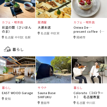
カフェ・喫茶店
居酒屋
カフェ・喫茶店
彩盆の間（さいほん
大甚本店
Oniwa De…
のま）
present coffee（オ
名古屋 中区栄
ニワデ）
名古屋 中村区 名駅
岡崎市
暮らし
暮らし
サウナ
暮らし
EAST WOOD Garage
Sauna Base
Colorato（コロラー
SHIFUKU
ト） 名古屋教室
愛知
豊田市
名古屋 中川区