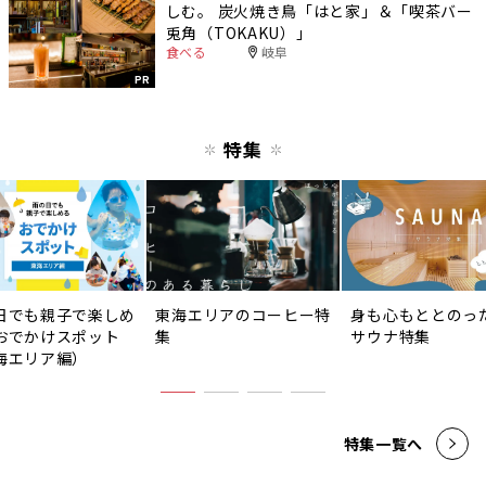
しむ。 炭火焼き鳥「はと家」＆「喫茶バー
兎角（TOKAKU）」
食べる
岐阜
PR
特集
日でも親子で楽しめ
東海エリアのコーヒー特
身も心もととのっ
おでかけスポット
集
サウナ特集
海エリア編）
特集一覧へ