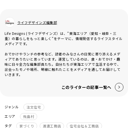
ライフデザインズ編集部
Life Designs (ライフデザインズ）は、”東海エリア（愛知・岐阜・三
重）の暮らしをもっと楽しく”をテーマに、情報発信するライフスタイル
メディアです。
おでかけやランチの参考など、読者のみなさんの日常に寄り添えるメデ
ィアでありたいと思っています。運営しているのは、食・おでかけ・趣
味に日々全力な編集部員たち。自分たちが東海エリアで生活する中で、
出会ったモノや場所、琴線に触れたことをメディアを通してお届けして
いきます。
このライターの記事一覧へ
ジャンル
注文住宅
エリア
飛島村
タグ
家づくり
渡邊工務店
住宅会社＆工務店