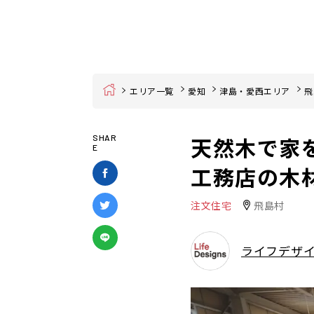
Home
エリア一覧
愛知
津島・愛西エリア
飛
天然木で家
SHAR
E
工務店の木
注文住宅
飛島村
ライフデザ