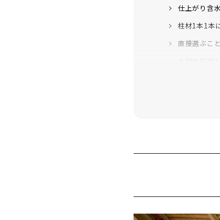
仕上がり含
柱材1本1本
直接選ぶこ
木材の知識
渡邊工務店
まとめ