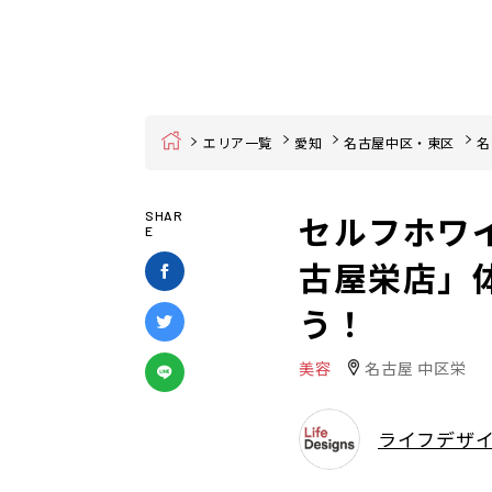
Home
エリア一覧
愛知
名古屋中区・東区
名
セルフホワ
SHAR
E
古屋栄店」
う！
美容
名古屋 中区栄
ライフデザ