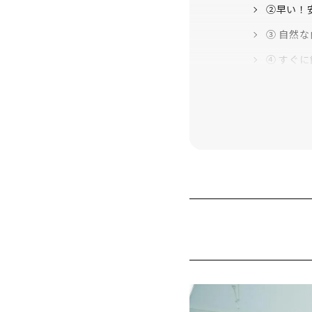
②早い！安
③ 自然
④ すぐ
おすすめの
実際にホワ
カウンセリ
現在の歯の
専門の歯磨
乾燥防止・
マウスオー
LED照射ス
2回目の照射