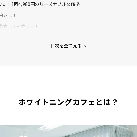
い！1回4,980円のリーズナブル​な価格
な白さに！
に飲食しても大丈夫！
頻度は？
イトニングを体験してみました！
ング＆施術の流れを説明
トーンをチェック
き粉で歯磨き
保湿クリーム
ホワイトニングカフェとは？
プナーを装着
タート
スタート！