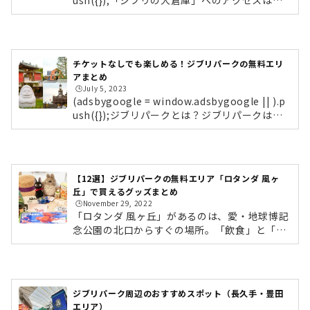
メインゲート エレベーター塔ジブリパークは愛
知県長久手市「愛・地球博記念公園（通称：モ
リコロパーク）」内にあります。リニモ「愛・
地球博公園駅」から「ジブリの大倉庫」へは、
チケットなしでも楽しめる！ジブリパークの無料エリ
メインゲートを通り、エレベーター塔へ向かい
アまとめ
ます。ちなみに大倉庫にはロッカーがないた
🕒️July 5, 2023
め、北口案内所のロッカー・クロークに預けま
(adsbygoogle = window.adsbygoogle || ).p
しょう。（ロッカーは北口案内所にも有） ジブ
ush({});ジブリパークとは？ジブリパークは、
リの大倉庫エレベーター塔を出て進むと見えて
愛知県長久手市の「愛・地球博記念公園（モリ
くる銀色の建物が「ジブリの大...
コロパーク）」内に作られた、スタジオジブリ
の世界を体感できるテーマパークです。森と自
然環境と相談しながら整備されており、映画に
【12選】ジブリパークの無料エリア「ロタンダ 風ヶ
登場する建物や風景を忠実に再現。訪れる人
丘」で買えるグッズまとめ
は、まるで映画の主人公になったかのように作
🕒️November 29, 2022
品の世界に入り込むことができます。パーク内
「ロタンダ 風ヶ丘」があるのは、愛・地球博記
は、スタジオジブリの名作の世界観をテーマに
念公園の北口からすぐの場所。「飲食」と「お
した5つのエリアで構成されており、それぞれ
土産」2つのショップが並んでおり、ショップ
異なる魅力があります。5つのエリア...
では幅広いアイテムがそろいます。ロタンダ風
ヶ丘限定『えびせんべい』名古屋老舗「桂新
堂」 1,512円（税込）ジブリパークでも「ロタ
ジブリパーク周辺のおすすめスポット（長久手・豊田
ンダ 風ヶ丘」でしか購入できないお菓子が、名
エリア）