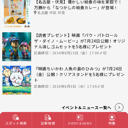
【名古屋・伏見】懐かしい給食の味を家庭で！
万勝から「なつかしの給食カレー」が登場！
名古屋 中区 伏見
【読者プレゼント】映画『パウ・パトロール
ザ・ダイノ・ムービー』が7月24日公開！オリジ
ナル消しゴムセットを5名様にプレゼント
応募締切：2026年8月15日（金）17:00〆切
『映画ちいかわ 人魚の島のひみつ』が7月24日
（金）公開！クリアスタンドを5名様にプレゼン
ト
応募締切：2026年6月3日（水）17:00〆切
イベント＆ニュース一覧へ
スポット検索
記事検索
特集
EVENT & NEWS