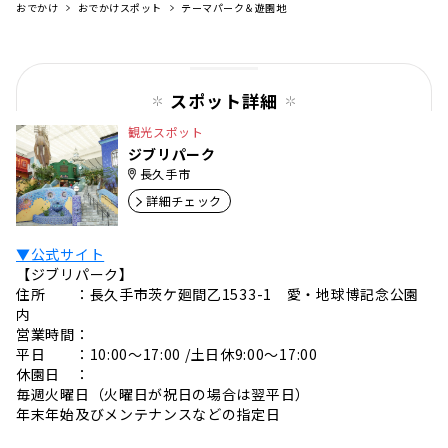
おでかけ
おでかけスポット
テーマパーク＆遊園地
がおすすめです。15種類の「ジブリの忘れ物」
園内にある15種のジブリの忘れ物はこちら！
（※名称は正式ではありません）・『天空の城
ラピュタ』パズーのゴーグル・鞄・ランタン・
『ゲド戦記』アレンの剣・『コクリコ坂』学生
スポット詳細
カバン・学生帽・『耳をすませば』雫の...
観光スポット
ジブリパーク
長久手市
詳細チェック
▼公式サイト
【ジブリパーク】
住所 ：長久手市茨ケ廻間乙1533-1 愛・地球博記念公園
内
営業時間：
平日 ：10:00～17:00 /土日休9:00～17:00
休園日 ：
毎週火曜日（火曜日が祝日の場合は翌平日）
年末年始及びメンテナンスなどの指定日