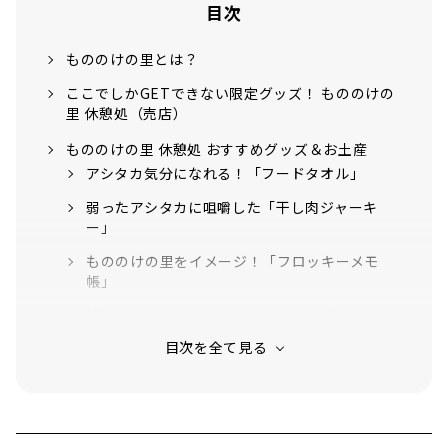
目次
もののけの里とは？
ここでしかGETできない限定グッズ！ もののけの
里 休憩処（売店）
もののけの里 休憩処 おすすめグッズ＆お土産
アシタカ気分になれる！「フードタオル」
弱ったアシタカに咀嚼した「干し肉ジャーキ
ー」
もののけの里をイメージ！「フロッキーメモ
帳」
「もののけの里」でしか買えない！「オリジナ
ル缶バッジ」
休憩時にぴったり！「極ふつうのレモネード」