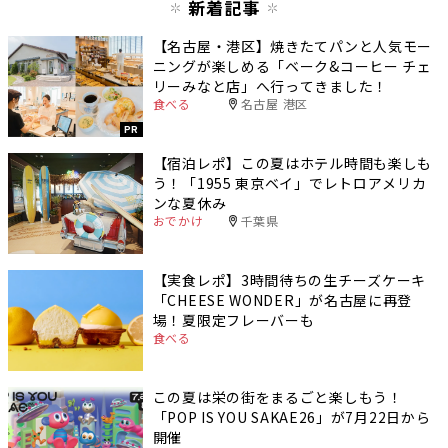
新着記事
【名古屋・港区】焼きたてパンと人気モー
ニングが楽しめる「ベーク&コーヒー チェ
リーみなと店」へ行ってきました！
食べる
名古屋 港区
PR
【宿泊レポ】この夏はホテル時間も楽しも
う！「1955 東京ベイ」でレトロアメリカ
ンな夏休み
おでかけ
千葉県
【実食レポ】3時間待ちの生チーズケーキ
「CHEESE WONDER」が名古屋に再登
場！夏限定フレーバーも
食べる
この夏は栄の街をまるごと楽しもう！
「POP IS YOU SAKAE26」が7月22日から
開催