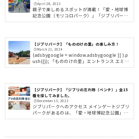
古屋老舗「桂新堂」とジブリパークのコラボ商
🕒️April 28, 2023
品です。無料エリアに設置されている、椅子が
親子で楽しめるスポットが満載！「愛・地球博
描かれたピンクのBOXからも心がときめきま
記念公園（モリコロパーク）」「ジブリパー
す。中を開けると、鈴木敏夫Pのデザインした
ク」がある「愛・地球博記念公園」は、「モリ
ジブリパークの「ロゴ」や「麦わら帽子」「...
コロパーク」の愛称で多くの人々から親しまれ
ています。広さは約150ha、バンテリンドーム
ナゴヤ（旧ナゴヤドーム）のおよそ30個分。広
【ジブリパーク】「もののけの里」の楽しみ方！
大な敷地内には、たくさんのあそびに出会える
🕒️March 21, 2024
大型児童「愛知県児童総合センター」をはじ
(adsbygoogle = window.adsbygoogle || ).p
め、「自然体感遊具」や「大観覧車」などのレ
ush({}); 「もののけの里」エントランス エミシ
ジャー施設、「フィールドセンターもりの学
の村を守る物見やぐら（登ることはできませ
舎」などの自然施設、「アイススケート場」な
ん）愛・地球博記念公園の北口エントランスか
どのスポーツ施設といった、多種多様な施設
ら「もののけの里」までは徒歩15分ほど。「猫
が...
の城遊具」のすぐ近くです。「もののけの里」
【ジブリパーク】「ジブリの忘れ物（ベンチ）」全15
は有料エリアなので、エントランスでチケット
種を探してみました。
を提示して、いざエリア内へ！カラフルなタイ
🕒️December 15, 2023
ルで彩られた乙事主の滑り台＆タタリ神のオブ
ジブリパークへのアクセス メインゲートジブリ
ジェ 乙事主の滑り台 白い毛並みをカラフルな
パークがあるのは、「愛・地球博記念公園」で
タイルや玉石で表現しています。エリア内でま
す。地下鉄東山線・藤が丘駅からリニモに乗り
ず出迎えてくれたのが、作品に...
換え、「愛・地球博記念公園」駅すぐの場所に
あります。公園内には駐車場もありますが、週
末は混雑するため、公共交通機関でのアクセス