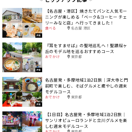
【名古屋・港区】焼きたてパンと人気モー
ニングが楽しめる「ベーク&コーヒー チェ
リーみなと店」へ行ってきました！
食べる
名古屋 港区
PR
『耳をすませば』の聖地巡礼へ！聖蹟桜ヶ
丘のモデル地を巡るおすすめコース
おでかけ
東京都
PR
名古屋発・多摩地域1泊2日旅｜深大寺と門
前町で楽しむ、そばグルメと癒やしの週末
モデルコース
おでかけ
東京都
PR
【1日目】名古屋発・多摩地域1泊2日旅｜
サンリオピューロランドと立川グルメを楽
しむ週末モデルコース
おでかけ
東京都