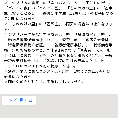
※「ジブリの大倉庫」の「ネコバスルーム」「子どもの街」、
「どんどこ森」の「どんどこ堂」、「もののけの里」の「乙事
主（おっことぬし）」遊具は小学生（12歳）以下のお子様のみ
ご利用になれます。
※「もののけの里」の「乙事主」は雨天の場合は中止となりま
す。
※ジブリパークが指定する障害者手帳（「身体障害者手帳」、
「精神障害者保健福祉手帳」、「療育手帳」、難病の患者は
「特定医療費受給者証」、「被爆者健康手帳」、「戦傷病者手
帳」）をお持ちの方と、同伴者1名までは「障害者 大人」も
しくは「障害者 子ども」の券種をお買い求めください。一般
券種の半額料金です。ご入場の際に手帳の原本またはコピー、
ミライロIDのいずれかをご提示ください。
※別途、購入にあたりシステム利用料（1枚につき110円）が
必要になります。
※団体や前売り割引は、実施しておりません。