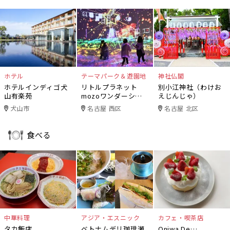
ホテル
テーマパーク＆遊園地
神社仏閣
ホテルインディゴ犬
リトルプラネット
別小江神社（わけお
山有楽苑
mozoワンダーシテ
えじんじゃ）
ィ
犬山市
名古屋 西区
名古屋 北区
食べる
中華料理
アジア・エスニック
カフェ・喫茶店
タカ飯店
ベトナムデリ珈琲瀬
Oniwa De…