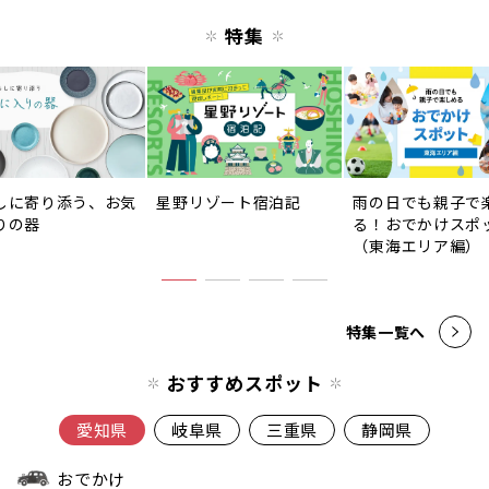
特集
しに寄り添う、お気
星野リゾート宿泊記
雨の日でも親子で
りの器
る！おでかけスポ
（東海エリア編）
特集一覧へ
おすすめスポット
愛知県
岐阜県
三重県
静岡県
おでかけ