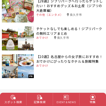
【28選】ジブリパークへ行ったらゲットし
たい！おすすめグッズ＆お土産（ジブリの
大倉庫編）
その他（エンタメ）
長久手市
チケットなしでも楽しめる！ジブリパーク
の無料エリアまとめ
おでかけ
長久手市
【10選】名古屋からの女子旅におすすめ！
おでかけにぴったりなホテル＆旅館特集
おでかけ
PR
人気記事TOP5
スポット検索
記事検索
特集
EVENT & NEWS