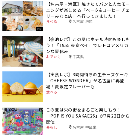
【名古屋・港区】焼きたてパンと人気モー
ニングが楽しめる「ベーク&コーヒー チェ
リーみなと店」へ行ってきました！
食べる
名古屋 港区
PR
【宿泊レポ】この夏はホテル時間も楽しも
う！「1955 東京ベイ」でレトロアメリカ
ンな夏休み
おでかけ
千葉県
【実食レポ】3時間待ちの生チーズケーキ
「CHEESE WONDER」が名古屋に再登
場！夏限定フレーバーも
食べる
この夏は栄の街をまるごと楽しもう！
「POP IS YOU SAKAE26」が7月22日から
開催
暮らし
名古屋 中区栄