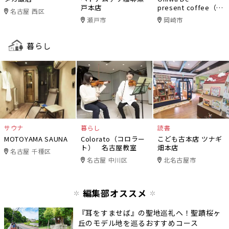
戸本店
present coffee（オ
名古屋 西区
ニワデ）
瀬戸市
岡崎市
暮らし
サウナ
暮らし
読書
MOTOYAMA SAUNA
Colorato（コロラー
こども古本店 ツナギ
ト） 名古屋教室
畑本店
名古屋 千種区
名古屋 中川区
北名古屋市
編集部オススメ
『耳をすませば』の聖地巡礼へ！聖蹟桜ヶ
丘のモデル地を巡るおすすめコース