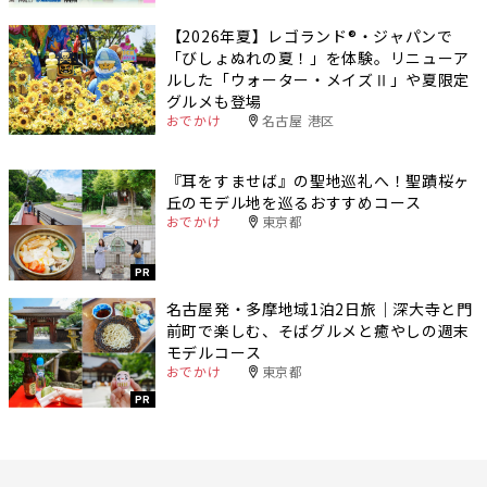
【2026年夏】レゴランド®・ジャパンで
「びしょぬれの夏！」を体験。リニューア
ルした「ウォーター・メイズⅡ」や夏限定
グルメも登場
おでかけ
名古屋 港区
『耳をすませば』の聖地巡礼へ！聖蹟桜ヶ
丘のモデル地を巡るおすすめコース
おでかけ
東京都
PR
名古屋発・多摩地域1泊2日旅｜深大寺と門
前町で楽しむ、そばグルメと癒やしの週末
モデルコース
おでかけ
東京都
PR