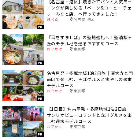
【名古屋・港区】焼きたてパンと人気モー
ニングが楽しめる「ベーク&コーヒー チェ
リーみなと店」へ行ってきました！
食べる
名古屋 港区
PR
『耳をすませば』の聖地巡礼へ！聖蹟桜ヶ
丘のモデル地を巡るおすすめコース
おでかけ
東京都
PR
名古屋発・多摩地域1泊2日旅｜深大寺と門
前町で楽しむ、そばグルメと癒やしの週末
モデルコース
おでかけ
東京都
PR
【1日目】名古屋発・多摩地域1泊2日旅｜
サンリオピューロランドと立川グルメを楽
しむ週末モデルコース
おでかけ
東京都
PR