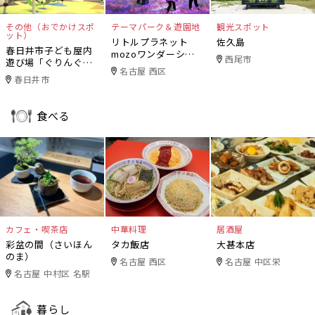
その他（おでかけスポ
テーマパーク＆遊園地
観光スポット
ット）
リトルプラネット
佐久島
春日井市子ども屋内
mozoワンダーシテ
西尾市
遊び場「ぐりんぐり
ィ
名古屋 西区
ん」
春日井市
食べる
カフェ・喫茶店
中華料理
居酒屋
彩盆の間（さいほん
タカ飯店
大甚本店
のま）
名古屋 西区
名古屋 中区栄
名古屋 中村区 名駅
暮らし