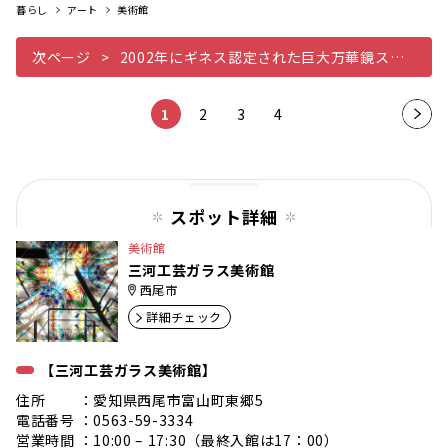
暮らし
アート
美術館
次ページ
2002年にギネス認定された巨大万華鏡スフィア
1
2
3
4
次の
ペー
ジ
スポット詳細
美術館
三河工芸ガラス美術館
西尾市
詳細チェック
【三河工芸ガラス美術館】
住所 ：愛知県西尾市富山町東郷5
電話番号 ：0563-59-3334
営業時間 ：10:00 – 17:30（最終入館は17：00）