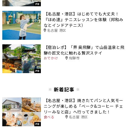
PR
【名古屋・港区】はじめてでも大丈夫！
『ほめ達』テニスレッスンを体験（邦和み
なとインドアテニス）
名古屋 港区
【宿泊レポ】「界 奥飛騨」で山岳温泉と飛
騨の匠文化に触れる贅沢ステイ
おでかけ
飛騨市
PR
新着記事
【名古屋・港区】焼きたてパンと人気モー
ニングが楽しめる「ベーク&コーヒー チェ
リーみなと店」へ行ってきました！
食べる
名古屋 港区
PR