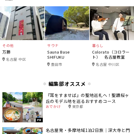
その他
サウナ
暮らし
万勝
Sauna Base
Colorato（コロラー
SHIFUKU
ト） 名古屋教室
名古屋 中区
豊田市
名古屋 中川区
編集部オススメ
『耳をすませば』の聖地巡礼へ！聖蹟桜ヶ
丘のモデル地を巡るおすすめコース
おでかけ
東京都
PR
名古屋発・多摩地域1泊2日旅｜深大寺と門