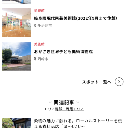
美術館
岐阜県現代陶芸美術館(2022年9月まで休館）
多治見市
美術館
おかざき世界子ども美術博物館
岡崎市
スポット一覧へ
関連記事
エリア
蒲郡・西尾エリア
染物の魅力に触れる。ローカルストーリーを伝
える衣料品店「渦〜UZU〜」