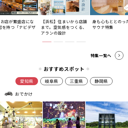
のお店が繁盛店にな
【浜松】住まいから店舗
身も心もととのっ
密を持つ「ナビデザ
まで。空気感をつくる、
サウナ特集
」
アランの設計
特集一覧へ
おすすめスポット
愛知県
岐阜県
三重県
静岡県
おでかけ