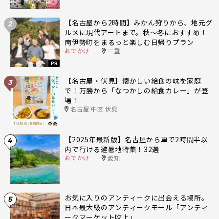
【名古屋から2時間】みかん狩りから、地元グ
2
ルメに現代アートまで。秋〜冬におすすめ！
南伊勢町をまるっと楽しむ日帰りプラン
おでかけ
三重
PR
【名古屋・伏見】懐かしい給食の味を家庭
3
で！万勝から「なつかしの給食カレー」が登
場！
名古屋 中区 伏見
【2025年最新版】名古屋から車で2時間半以
4
内で行ける避暑地特集！32選
おでかけ
愛知
お気に入りのアンティークに出会える場所。
5
日本最大級のアンティークモール「アンティ
ークマーケット吹上」