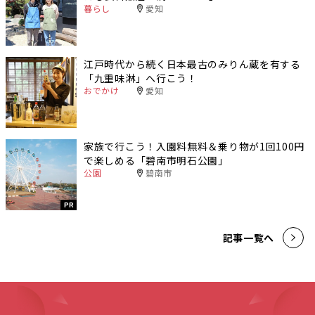
暮らし
愛知
江戸時代から続く日本最古のみりん蔵を有する
「九重味淋」へ行こう！
おでかけ
愛知
家族で行こう！入園料無料＆乗り物が1回100円
で楽しめる「碧南市明石公園」
公園
碧南市
PR
記事一覧へ