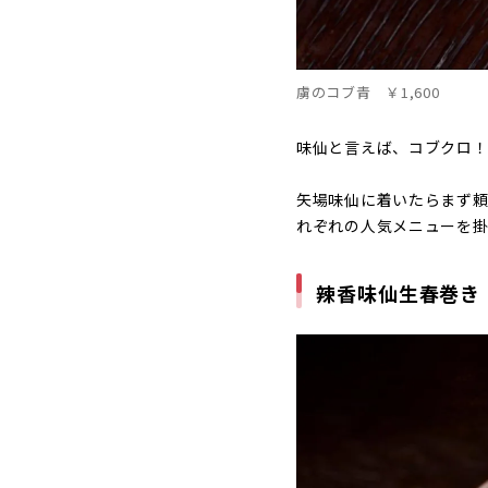
虜のコブ青 ￥1,600
味仙と言えば、コブクロ
矢場味仙に着いたらまず
れぞれの人気メニューを
辣香味仙生春巻き