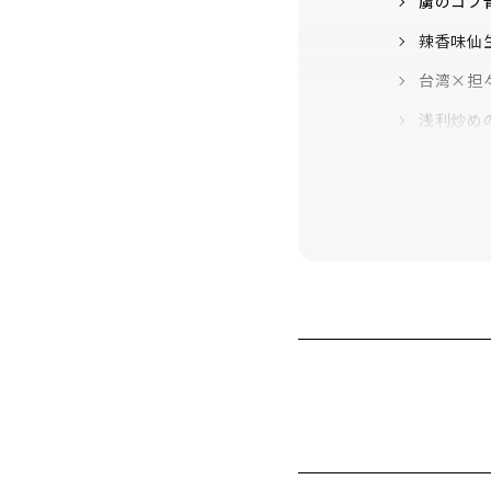
虜のコブ
辣香味仙
台湾×担
浅利炒め