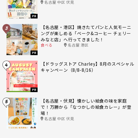
名古屋 中区 伏見
PR
【名古屋・港区】焼きたてパンと人気モーニ
3
ングが楽しめる「ベーク&コーヒー チェリー
みなと店」へ行ってきました！
食べる
名古屋 港区
PR
【ドラッグストア Charley】8月のスペシャル
4
キャンペーン（8/8-8/16）
PR
【名古屋・伏見】懐かしい給食の味を家庭
5
で！万勝から「なつかしの給食カレー」が登
場！
名古屋 中区 伏見