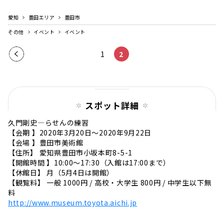
愛知
豊田エリア
豊田市
その他
イベント
イベント
前の
1
2
ペー
ジ
スポット詳細
久門剛史―らせんの練習
【会期 】2020年3月20日～2020年9月22日
【会場 】豊田市美術館
【住所】 愛知県豊田市小坂本町8-5-1
【開館時間 】10:00～17:30（入館は17:00まで）
【休館日】 月（5月4日は開館）
【観覧料】 一般 1000円 / 高校・大学生 800円 / 中学生以下無
料
http://www.museum.toyota.aichi.jp