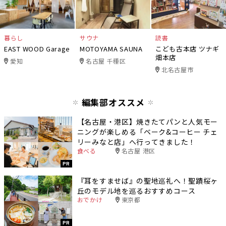
暮らし
サウナ
読書
EAST WOOD Garage
MOTOYAMA SAUNA
こども古本店 ツナギ
畑本店
愛知
名古屋 千種区
北名古屋市
編集部オススメ
【名古屋・港区】焼きたてパンと人気モー
ニングが楽しめる「ベーク&コーヒー チェ
リーみなと店」へ行ってきました！
食べる
名古屋 港区
PR
『耳をすませば』の聖地巡礼へ！聖蹟桜ヶ
丘のモデル地を巡るおすすめコース
おでかけ
東京都
PR