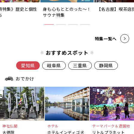
須特集》歴史と個性
身も心もととのった〜！
【名古屋】喫茶店
ち
サウナ特集
特集一覧へ
おすすめスポット
愛知県
岐阜県
三重県
静岡県
おでかけ
神社仏閣
ホテル
テーマパーク＆遊園地
大徳院
ホテルインディゴ犬
リトルプラネット