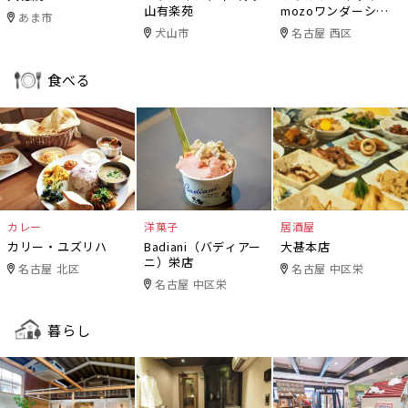
山有楽苑
mozoワンダーシテ
あま市
ィ
犬山市
名古屋 西区
食べる
カレー
洋菓子
居酒屋
カリー・ユズリハ
Badiani（バディアー
大甚本店
ニ）栄店
名古屋 北区
名古屋 中区栄
名古屋 中区栄
暮らし