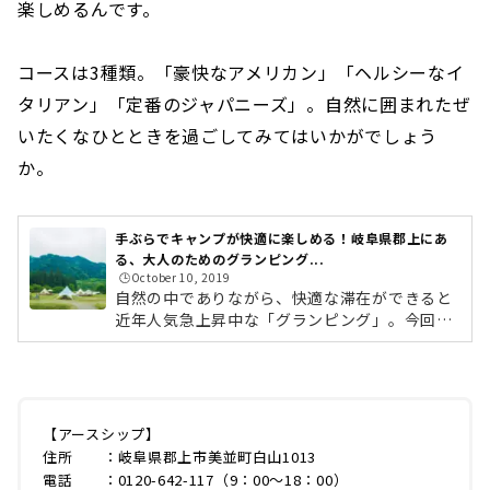
楽しめるんです。
コースは3種類。「豪快なアメリカン」「ヘルシーなイ
タリアン」「定番のジャパニーズ」。自然に囲まれたぜ
いたくなひとときを過ごしてみてはいかがでしょう
か。
手ぶらでキャンプが快適に楽しめる！岐阜県郡上にあ
る、大人のためのグランピング...
🕒️October 10, 2019
自然の中でありながら、快適な滞在ができると
近年人気急上昇中な「グランピング」。今回ご
紹介するのは、岐阜県郡上市にある「EARTH S
HIP Camp＆Field（以下：アースシップ）」。
対象年齢が18歳以上、1日4組限定と、ゆったり
した大人のグランピングスタイルを提供してい
る施設です。名古屋市内から約50分とアクセス
【アースシップ】
も良く、手ぶらでアウトドアが楽しめるとあっ
住所 ：岐阜県郡上市美並町白山1013
て若い女性たちからも人気！また、同エリアで
電話 ：0120-642-117（9：00〜18：00）