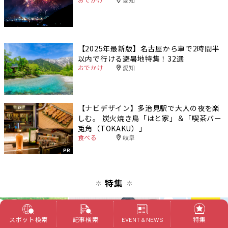
【2025年最新版】名古屋から車で2時間半
以内で行ける避暑地特集！32選
おでかけ
愛知
【ナビデザイン】多治見駅で大人の夜を楽
しむ。 炭火焼き鳥「はと家」＆「喫茶バー
兎角（TOKAKU）」
食べる
岐阜
PR
特集
スポット検索
記事検索
特集
EVENT & NEWS