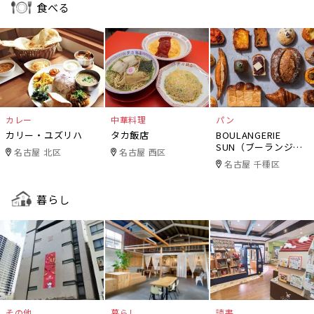
食べる
カレー
中華料理
パン
カリー・ユズリハ
タカ飯店
BOULANGERIE
SUN（ブーランジェ
名古屋 北区
名古屋 西区
リー・サン）
名古屋 千種区
暮らし
その他
暮らし
読書