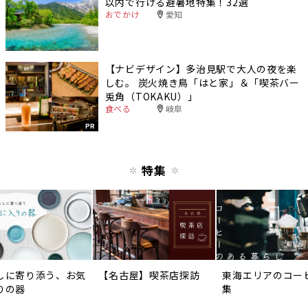
以内で行ける避暑地特集！32選
おでかけ
愛知
【ナビデザイン】多治見駅で大人の夜を楽
しむ。 炭火焼き鳥「はと家」＆「喫茶バー
兎角（TOKAKU）」
食べる
岐阜
PR
特集
しに寄り添う、お気
【名古屋】喫茶店探訪
東海エリアのコー
りの器
集