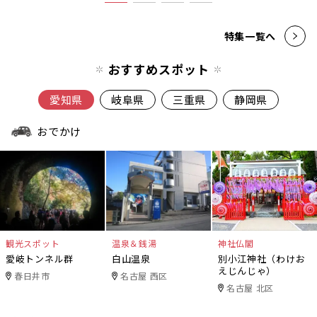
特集一覧へ
おすすめスポット
愛知県
岐阜県
三重県
静岡県
おでかけ
観光スポット
温泉＆銭湯
神社仏閣
愛岐トンネル群
白山温泉
別小江神社（わけお
えじんじゃ）
春日井市
名古屋 西区
名古屋 北区