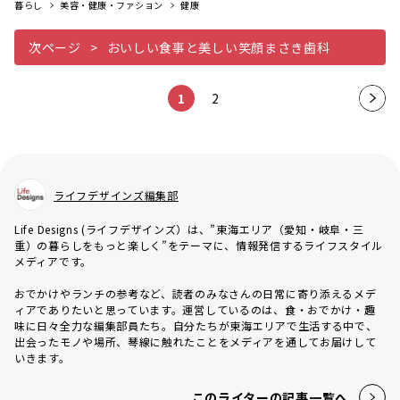
暮らし
美容・健康・ファション
健康
次ページ
おいしい食事と美しい笑顔まさき歯科
1
2
次の
ペー
ジ
ライフデザインズ編集部
Life Designs (ライフデザインズ）は、”東海エリア（愛知・岐阜・三
重）の暮らしをもっと楽しく”をテーマに、情報発信するライフスタイル
メディアです。
おでかけやランチの参考など、読者のみなさんの日常に寄り添えるメデ
ィアでありたいと思っています。運営しているのは、食・おでかけ・趣
味に日々全力な編集部員たち。自分たちが東海エリアで生活する中で、
出会ったモノや場所、琴線に触れたことをメディアを通してお届けして
いきます。
このライターの記事一覧へ