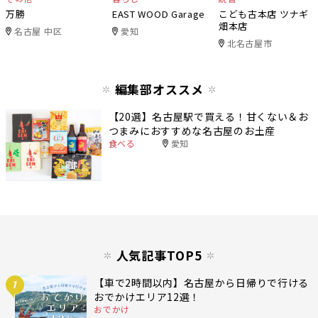
万勝
EAST WOOD Garage
こども古本店 ツナギ
畑本店
名古屋 中区
愛知
北名古屋市
編集部オススメ
【20選】名古屋駅で買える！甘くない＆お
つまみにおすすめな名古屋のお土産
食べる
愛知
人気記事TOP5
【車で2時間以内】名古屋から日帰りで行ける
1
おでかけエリア12選！
おでかけ