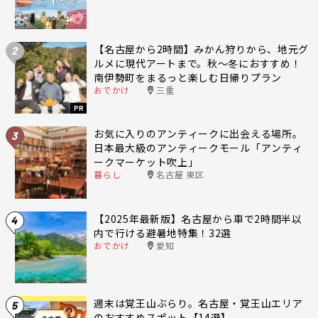
【名古屋から2時間】みかん狩りから、地元グ
2
ルメに現代アートまで。秋〜冬におすすめ！
南伊勢町をまるっと楽しむ日帰りプラン
おでかけ
三重
PR
お気に入りのアンティークに出会える場所。
3
日本最大級のアンティークモール「アンティ
ークマーケット吹上」
暮らし
名古屋 東区
【2025年最新版】名古屋から車で2時間半以
4
内で行ける避暑地特集！32選
おでかけ
愛知
週末は覚王山ぶらり。名古屋・覚王山エリア
5
のおすすめスポット【14選】