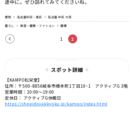
途中に。ぜひ訪れてみてくださいね。
愛知
名古屋中区・東区
名古屋 中区 大須
暮らし
美容・健康・ファション
健康
前の
1
2
ペー
ジ
スポット詳細
【KAMPO松栄堂】
住所：〒500-8856岐阜市橋本町1丁目10−1 アクティブG 3階
営業時間：10:00～19:00
定休日： アクティブG休館日
https://shoeidoyakkyoku.jp/kampo/index.html