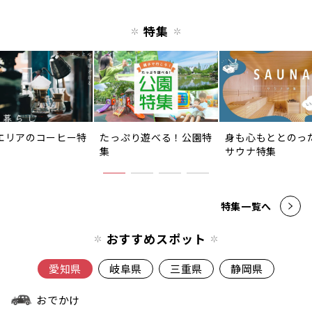
特集
エリアのコーヒー特
たっぷり遊べる！公園特
身も心もととのっ
集
サウナ特集
特集一覧へ
おすすめスポット
愛知県
岐阜県
三重県
静岡県
おでかけ