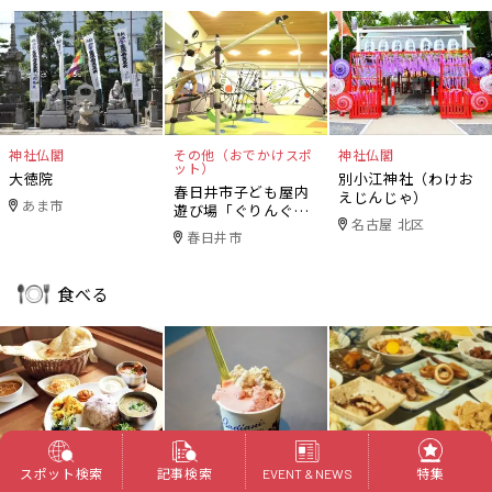
神社仏閣
その他（おでかけスポ
神社仏閣
ット）
大徳院
別小江神社（わけお
春日井市子ども屋内
えじんじゃ）
あま市
遊び場「ぐりんぐり
名古屋 北区
ん」
春日井市
食べる
カレー
洋菓子
居酒屋
スポット検索
記事検索
特集
EVENT & NEWS