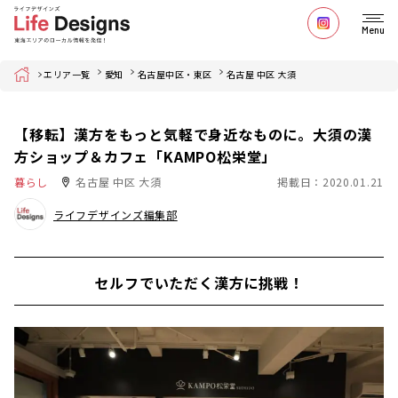
Menu
Home
エリア一覧
愛知
名古屋中区・東区
名古屋 中区 大須
【移転】漢方をもっと気軽で身近なものに。大須の漢
方ショップ＆カフェ「KAMPO松栄堂」
暮らし
名古屋 中区 大須
掲載日：2020.01.21
ライフデザインズ編集部
セルフでいただく漢方に挑戦！