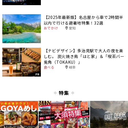
【2025年最新版】名古屋から車で2時間半
以内で行ける避暑地特集！32選
おでかけ
愛知
【ナビデザイン】多治見駅で大人の夜を楽
しむ。 炭火焼き鳥「はと家」＆「喫茶バー
兎角（TOKAKU）」
食べる
岐阜
PR
特集