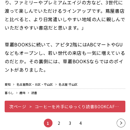
り、ファミリーやプレミアムエイジの方など、3世代に
渡って楽しんでいただけるラインアップです。蔦屋書店
と比べると、より日常遣いしやすい地域の人に親しんで
いただきやすい書店だと思います。」
草叢BOOKSに続いて、アピタ2階にはABCマートやGU
などもオープンし、若い世代の来店も一気に増えている
のだとか。その裏側には、草叢BOOKSならではのポイ
ントがありました。
愛知
名古屋西区・北区・守山区
名古屋 守山区
暮らし
趣味
読書
次ページ
コーヒーを片手にゆっくり読書BOOKCAFEスタイル
1
2
3
4
次の