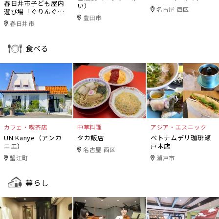
春日井市子ども屋内
い）
名古屋 西区
遊び場「ぐりんぐり
豊田市
ん」
春日井市
食べる
カフェ・喫茶店
中華料理
アジア・エスニック
UN Kanye（アンカ
タカ飯店
ベトナムデリ珈琲瀬
ニエ）
戸本店
名古屋 西区
蟹江町
瀬戸市
暮らし