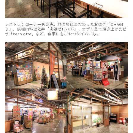
レストランコーナーも充実。無添加にこだわったおはぎ「OHAGI
３」、鉄板肉料理と丼「肉処ゼロハチ」、ナポリ釜で焼き上げたピ
ザ「zero otto」など、食事にもおやつタイムにも。