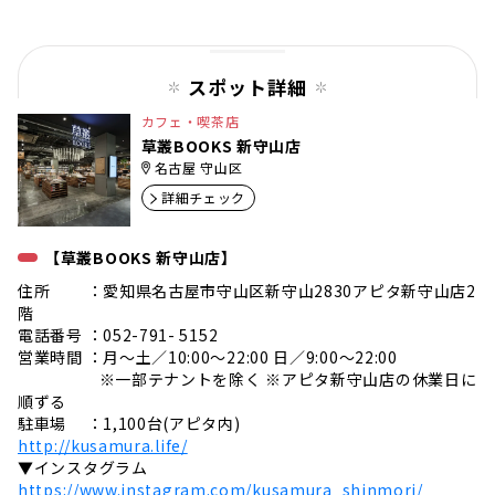
ペー
ジ
スポット詳細
カフェ・喫茶店
草叢BOOKS 新守山店
名古屋 守山区
詳細チェック
【草叢BOOKS 新守山店】
住所 ：愛知県名古屋市守山区新守山2830アピタ新守山店2
階
電話番号 ：052-791- 5152
営業時間 ：月～土／10:00～22:00 日／9:00～22:00
※一部テナントを除く ※アピタ新守山店の休業日に
順ずる
駐車場 ：1,100台(アピタ内)
http://kusamura.life/
▼インスタグラム
https://www.instagram.com/kusamura_shinmori/