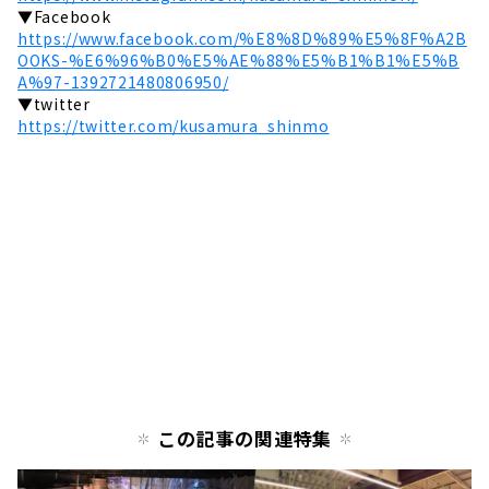
▼Facebook
https://www.facebook.com/%E8%8D%89%E5%8F%A2B
OOKS-%E6%96%B0%E5%AE%88%E5%B1%B1%E5%B
A%97-1392721480806950/
▼twitter
https://twitter.com/kusamura_shinmo
この記事の関連特集