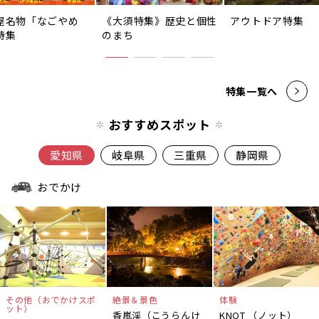
屋名物「なごやめ
《大須特集》歴史と個性
アウトドア特集
特集
のまち
特集一覧へ
おすすめスポット
愛知県
岐阜県
三重県
静岡県
おでかけ
その他（おでかけスポ
絶景＆景色
体験
ット）
香嵐渓（こうらんけ
KNOT （ノット）