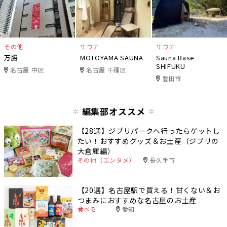
その他
サウナ
サウナ
万勝
MOTOYAMA SAUNA
Sauna Base
SHIFUKU
名古屋 中区
名古屋 千種区
豊田市
編集部オススメ
【28選】ジブリパークへ行ったらゲットし
たい！おすすめグッズ＆お土産（ジブリの
大倉庫編）
その他（エンタメ）
長久手市
【20選】名古屋駅で買える！甘くない＆お
つまみにおすすめな名古屋のお土産
食べる
愛知