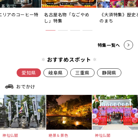
エリアのコーヒー特
名古屋名物「なごやめ
《大須特集》歴史
し」特集
のまち
特集一覧へ
おすすめスポット
愛知県
岐阜県
三重県
静岡県
おでかけ
神社仏閣
絶景＆景色
神社仏閣