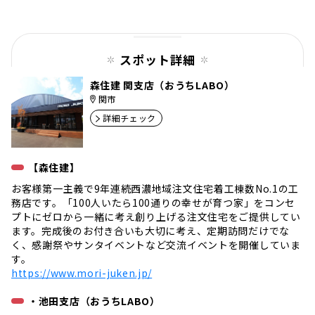
ペー
ジ
スポット詳細
森住建 関支店（おうちLABO）
関市
詳細チェック
【森住建】
お客様第一主義で9年連続西濃地域注文住宅着工棟数No.1の工
務店です。「100人いたら100通りの幸せが育つ家」をコンセ
プトにゼロから一緒に考え創り上げる注文住宅をご提供してい
ます。完成後のお付き合いも大切に考え、定期訪問だけでな
く、感謝祭やサンタイベントなど交流イベントを開催していま
す。
https://www.mori-juken.jp/
・池田支店（おうちLABO）