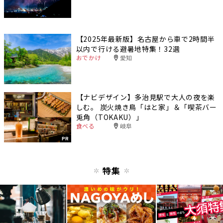
【2025年最新版】名古屋から車で2時間半
以内で行ける避暑地特集！32選
おでかけ
愛知
【ナビデザイン】多治見駅で大人の夜を楽
しむ。 炭火焼き鳥「はと家」＆「喫茶バー
兎角（TOKAKU）」
食べる
岐阜
PR
特集