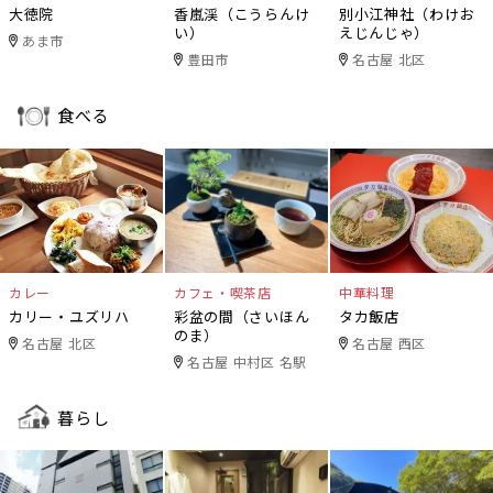
大徳院
香嵐渓（こうらんけ
別小江神社（わけお
い）
えじんじゃ）
あま市
豊田市
名古屋 北区
食べる
カレー
カフェ・喫茶店
中華料理
カリー・ユズリハ
彩盆の間（さいほん
タカ飯店
のま）
名古屋 北区
名古屋 西区
名古屋 中村区 名駅
暮らし