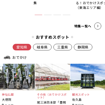
集
る！おでかけスポ
（東海エリア編）
特集一覧へ
おすすめスポット
愛知県
岐阜県
三重県
静岡県
おでかけ
神社仏閣
その他（おでかけスポ
観光スポット
ット）
大徳院
佐久島
尾三消防本部「豊明