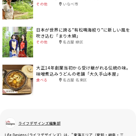
その他
いなべ市
日本が世界に誇る”有松鳴海絞り”に新しい風を
吹き込む「まり木綿」
その他
名古屋 緑区
大正14年創業当初から受け継がれる伝統の味。
味噌煮込みうどんの老舗「大久手山本屋」
食べる
名古屋 名東区
ライフデザインズ編集部
Life Designs (ライフデザインズ）は、”東海エリア（愛知・岐阜・三