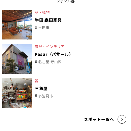
ジャンル
器
花・植物
半田 森田家具
半田市
家具・インテリア
Pasar（パサール）
名古屋 守山区
器
三角屋
多治見市
スポット一覧へ