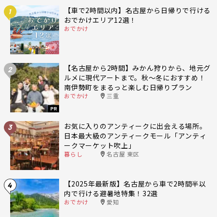
【車で2時間以内】名古屋から日帰りで行ける
1
おでかけエリア12選！
おでかけ
【名古屋から2時間】みかん狩りから、地元グ
2
ルメに現代アートまで。秋〜冬におすすめ！
南伊勢町をまるっと楽しむ日帰りプラン
おでかけ
三重
PR
お気に入りのアンティークに出会える場所。
3
日本最大級のアンティークモール「アンティ
ークマーケット吹上」
暮らし
名古屋 東区
【2025年最新版】名古屋から車で2時間半以
4
内で行ける避暑地特集！32選
おでかけ
愛知