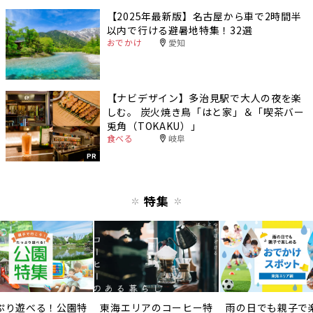
【2025年最新版】名古屋から車で2時間半
以内で行ける避暑地特集！32選
おでかけ
愛知
【ナビデザイン】多治見駅で大人の夜を楽
しむ。 炭火焼き鳥「はと家」＆「喫茶バー
兎角（TOKAKU）」
食べる
岐阜
PR
特集
ぷり遊べる！公園特
東海エリアのコーヒー特
雨の日でも親子で