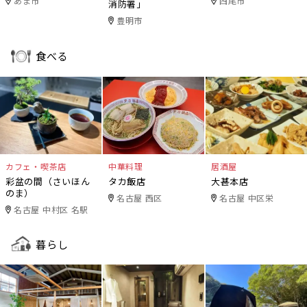
あま市
西尾市
消防署」
豊明市
食べる
カフェ・喫茶店
中華料理
居酒屋
彩盆の間（さいほん
タカ飯店
大甚本店
のま）
名古屋 西区
名古屋 中区栄
名古屋 中村区 名駅
暮らし