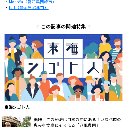
・
MatoYa（愛知県岡崎市）
・
hal（静岡県沼津市）
この記事の関連特集
東海シゴト人
美味しさの秘密は自然の中にある！いなべ市の
恵みを食卓にそろえる「八風農園」