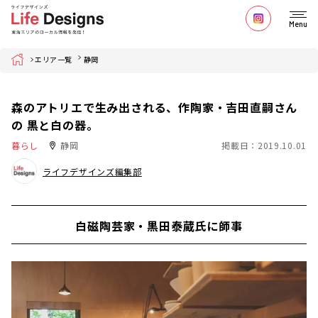
Menu
Home
エリア一覧
静岡
森のアトリエで生み出される、作陶家・吉田直嗣さん
の 黒と白の器。
暮らし
静岡
掲載日：2019.10.01
ライフデザインズ編集部
白磁陶芸家・黒田泰蔵氏に師事