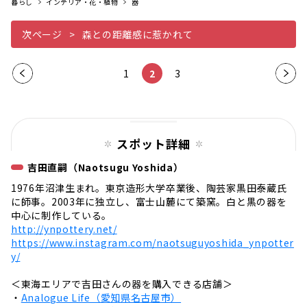
暮らし
インテリア・花・植物
器
次ページ
森との距離感に惹かれて
前の
1
2
3
次の
ペー
ペー
ジ
ジ
スポット詳細
吉田直嗣（Naotsugu Yoshida）
1976年沼津生まれ。東京造形大学卒業後、陶芸家黒田泰蔵氏
に師事。2003年に独立し、富士山麓にて築窯。白と黒の器を
中心に制作している。
http://ynpottery.net/
https://www.instagram.com/naotsuguyoshida_ynpotter
y/
＜東海エリアで吉田さんの器を購入できる店舗＞
・
Analogue Life（愛知県名古屋市）