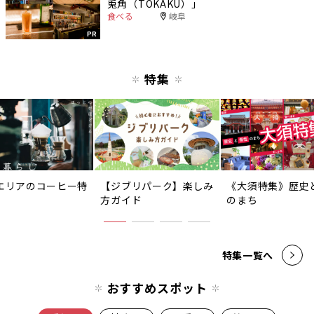
兎角（TOKAKU）」
食べる
岐阜
PR
特集
エリアのコーヒー特
【ジブリパーク】楽しみ
《大須特集》歴史
方ガイド
のまち
特集一覧へ
おすすめスポット