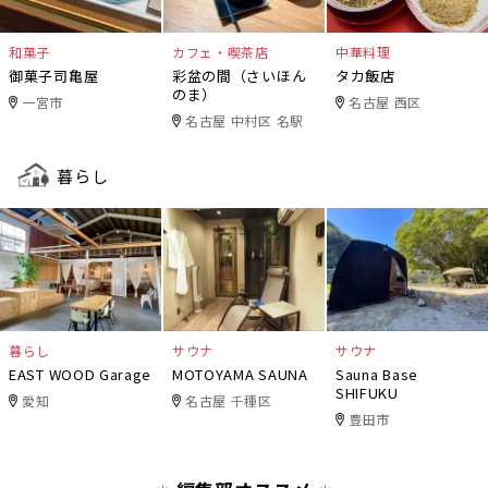
和菓子
カフェ・喫茶店
中華料理
御菓子司亀屋
彩盆の間（さいほん
タカ飯店
のま）
一宮市
名古屋 西区
名古屋 中村区 名駅
暮らし
暮らし
サウナ
サウナ
EAST WOOD Garage
MOTOYAMA SAUNA
Sauna Base
SHIFUKU
愛知
名古屋 千種区
豊田市