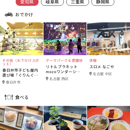
愛知県
岐阜県
三重県
静岡県
おでかけ
その他（おでかけスポ
テーマパーク＆遊園地
体験
ット）
リトルプラネット
スロメ なごや
春日井市子ども屋内
mozoワンダーシテ
名古屋 中区
遊び場「ぐりんぐり
ィ
名古屋 西区
ん」
春日井市
食べる