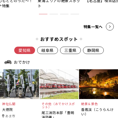
心もととのった〜！
東海エリアの絶景スポッ
【名古屋】喫茶店
ナ特集
ト
特集一覧へ
おすすめスポット
愛知県
岐阜県
三重県
静岡県
おでかけ
神社仏閣
その他（おでかけスポ
絶景＆景色
ット）
大徳院
香嵐渓（こうらんけ
尾三消防本部「豊明
い）
あま市
消防署」