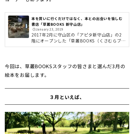
本を買いに行くだけではなく、本との出会いを愉しむ
書店「草叢BOOKS 新守山店」
🕒️January 23, 2019
2017年2月に守山区の「アピタ新守山店」の2
階にオープンした「草叢BOOKS（くさむらブッ
クス） 新守山店」。書店だけにとどまらず、新
しい「発見」や「出会い」のある新たな書店体
験を楽しめるブック＆カフェです。品揃えは新
本・中古本あわせて、地域最大級の50万冊以
今回は、草叢BOOKSスタッフの皆さまと選んだ3月の
上！毎月豊富なイベントも開催され、地域を盛
絵本をお届します。
り上げる存在として話題になっている書店で
す。今回は、「他の蔦屋書店との違いは？」
「本のラインアップは？」「どんなイベントが
開催されているの？」など徹底レポートしたい
３月といえば、
と思います。「草叢BOOKS」とは店内のデザイ
ン...