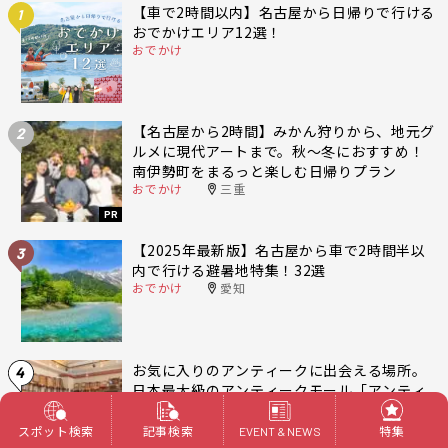
【車で2時間以内】名古屋から日帰りで行ける
1
おでかけエリア12選！
おでかけ
【名古屋から2時間】みかん狩りから、地元グ
2
ルメに現代アートまで。秋〜冬におすすめ！
南伊勢町をまるっと楽しむ日帰りプラン
おでかけ
三重
PR
【2025年最新版】名古屋から車で2時間半以
3
内で行ける避暑地特集！32選
おでかけ
愛知
お気に入りのアンティークに出会える場所。
4
日本最大級のアンティークモール「アンティ
ークマーケット吹上」
暮らし
名古屋 東区
スポット検索
記事検索
特集
EVENT & NEWS