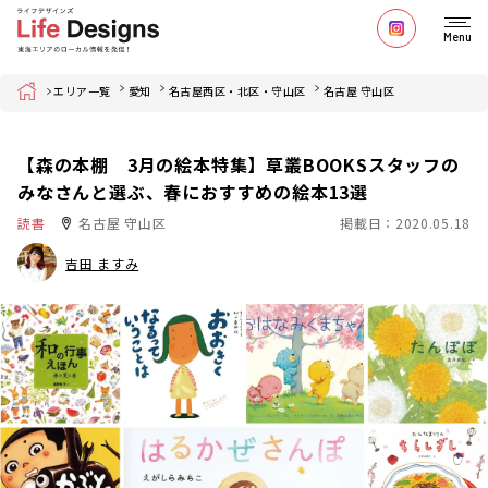
Menu
Home
エリア一覧
愛知
名古屋西区・北区・守山区
名古屋 守山区
【森の本棚 3月の絵本特集】草叢BOOKSスタッフの
みなさんと選ぶ、春におすすめの絵本13選
読書
名古屋 守山区
掲載日：2020.05.18
吉田 ますみ