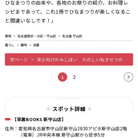
ひなまつりの由来や、各地のお祭りの紹介、お料理レ
シピまであって、これ1冊でひなまつりが楽しくなるこ
と間違いなしです！」
愛知
名古屋西区・北区・守山区
名古屋 守山区
暮らし
趣味
読書
次ページ
年少向けかみしばい たのしいねきせつの行事ポンコちゃんのおひなさま
1
2
次の
ペー
ジ
スポット詳細
【草叢BOOKS 新守山店】
住所：愛知県名古屋市守山区新守山2830アピタ新守山店2階
（電車）JR中央本線 新守山駅から徒歩5分