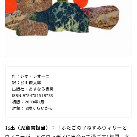
作：レオ・レオーニ
訳：谷川俊太郎
出版社：あすなろ書房
ISBN:9784751519783
初版：2000年1月
対象： 3歳くらいから
北出（児童書担当）：
「ふたごの子ねずみウィリーと
ウィニーが、木のウッディに出会って過ごす1年間。名