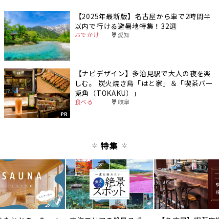
【2025年最新版】名古屋から車で2時間半
以内で行ける避暑地特集！32選
おでかけ
愛知
【ナビデザイン】多治見駅で大人の夜を楽
しむ。 炭火焼き鳥「はと家」＆「喫茶バー
兎角（TOKAKU）」
食べる
岐阜
PR
特集