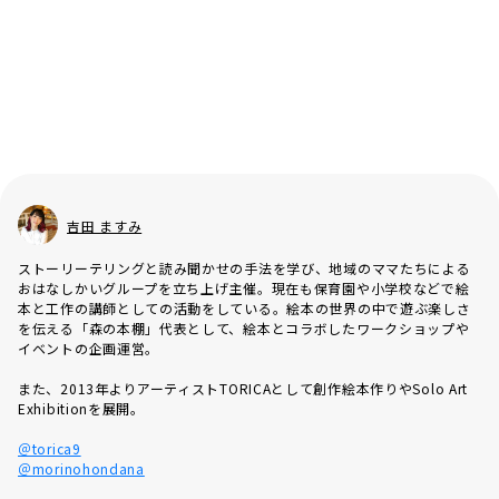
吉田 ますみ
ストーリーテリングと読み聞かせの手法を学び、地域のママたちによる
おはなしかいグループを立ち上げ主催。現在も保育園や小学校などで絵
本と工作の講師としての活動をしている。絵本の世界の中で遊ぶ楽しさ
を伝える「森の本棚」代表として、絵本とコラボしたワークショップや
イベントの企画運営。
また、2013年よりアーティストTORICAとして創作絵本作りやSolo Art
Exhibitionを展開。
＠torica9
＠morinohondana