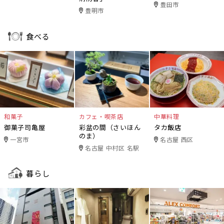
豊田市
豊明市
食べる
和菓子
カフェ・喫茶店
中華料理
御菓子司亀屋
彩盆の間（さいほん
タカ飯店
のま）
一宮市
名古屋 西区
名古屋 中村区 名駅
暮らし