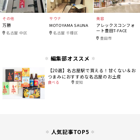
その他
サウナ
美容
万勝
MOTOYAMA SAUNA
アレックスコンフォ
ート豊田T-FACE
名古屋 中区
名古屋 千種区
豊田市
編集部オススメ
【20選】名古屋駅で買える！甘くない＆お
つまみにおすすめな名古屋のお土産
食べる
愛知
人気記事TOP5