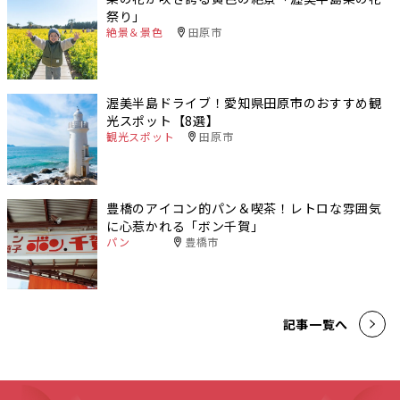
祭り」
絶景＆景色
田原市
渥美半島ドライブ！愛知県田原市のおすすめ観
光スポット【8選】
観光スポット
田原市
豊橋のアイコン的パン＆喫茶！レトロな雰囲気
に心惹かれる「ボン千賀」
パン
豊橋市
記事一覧へ