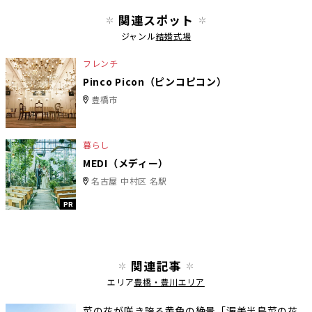
関連スポット
ジャンル
結婚式場
フレンチ
Pinco Picon（ピンコピコン）
豊橋市
暮らし
MEDI（メディー）
名古屋 中村区 名駅
PR
関連記事
エリア
豊橋・豊川エリア
菜の花が咲き誇る黄色の絶景「渥美半島菜の花