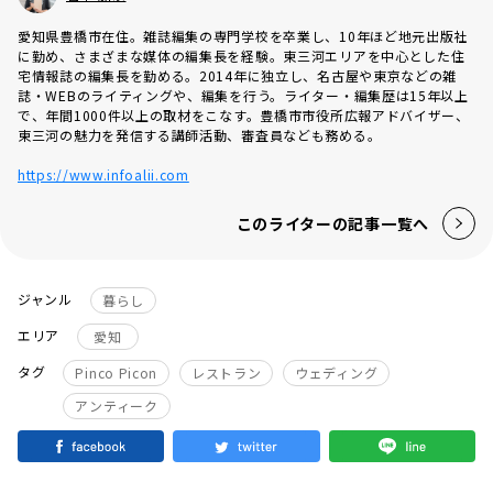
愛知県豊橋市在住。雑誌編集の専門学校を卒業し、10年ほど地元出版社
に勤め、さまざまな媒体の編集長を経験。東三河エリアを中心とした住
宅情報誌の編集長を勤める。2014年に独立し、名古屋や東京などの雑
誌・WEBのライティングや、編集を行う。ライター・編集歴は15年以上
で、年間1000件以上の取材をこなす。豊橋市市役所広報アドバイザー、
東三河の魅力を発信する講師活動、審査員なども務める。
https://www.infoalii.com
このライターの記事一覧へ
ジャンル
暮らし
エリア
愛知
タグ
Pinco Picon
レストラン
ウェディング
アンティーク