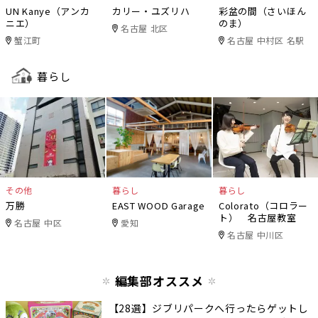
UN Kanye（アンカ
カリー・ユズリハ
彩盆の間（さいほん
ニエ）
のま）
名古屋 北区
蟹江町
名古屋 中村区 名駅
暮らし
その他
暮らし
暮らし
万勝
EAST WOOD Garage
Colorato（コロラー
ト） 名古屋教室
名古屋 中区
愛知
名古屋 中川区
編集部オススメ
【28選】ジブリパークへ行ったらゲットし