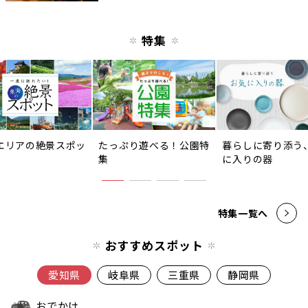
特集
エリアの絶景スポッ
たっぷり遊べる！公園特
暮らしに寄り添う
集
に入りの器
特集一覧へ
おすすめスポット
愛知県
岐阜県
三重県
静岡県
おでかけ