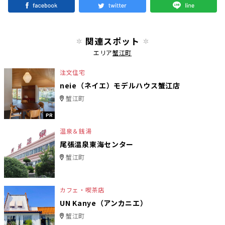
関連スポット
エリア
蟹江町
注文住宅
neie（ネイエ）モデルハウス蟹江店
蟹江町
PR
温泉＆銭湯
尾張温泉東海センター
蟹江町
カフェ・喫茶店
UN Kanye（アンカニエ）
蟹江町