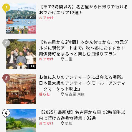
【車で2時間以内】名古屋から日帰りで行ける
1
おでかけエリア12選！
おでかけ
【名古屋から2時間】みかん狩りから、地元グ
2
ルメに現代アートまで。秋〜冬におすすめ！
南伊勢町をまるっと楽しむ日帰りプラン
おでかけ
三重
PR
お気に入りのアンティークに出会える場所。
3
日本最大級のアンティークモール「アンティ
ークマーケット吹上」
暮らし
名古屋 東区
【2025年最新版】名古屋から車で2時間半以
4
内で行ける避暑地特集！32選
おでかけ
愛知