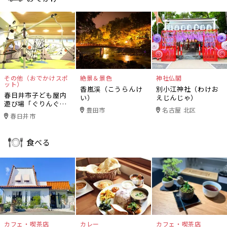
その他（おでかけスポ
絶景＆景色
神社仏閣
ット）
香嵐渓（こうらんけ
別小江神社（わけお
春日井市子ども屋内
い）
えじんじゃ）
遊び場「ぐりんぐり
豊田市
名古屋 北区
ん」
春日井市
食べる
カフェ・喫茶店
カレー
カフェ・喫茶店