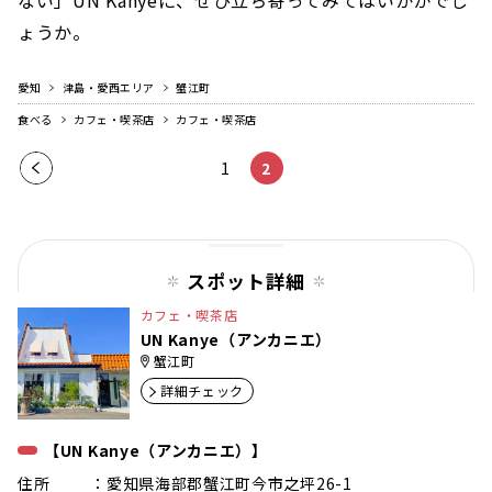
ない」UN Kanyeに、ぜひ立ち寄ってみてはいかがでし
ょうか。
愛知
津島・愛西エリア
蟹江町
食べる
カフェ・喫茶店
カフェ・喫茶店
前の
1
2
ペー
ジ
スポット詳細
カフェ・喫茶店
UN Kanye（アンカニエ）
蟹江町
詳細チェック
【UN Kanye（アンカニエ）】
住所 ：愛知県海部郡蟹江町今市之坪26-1