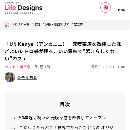
Menu
Home
エリア一覧
愛知
津島・愛西エリア
蟹江町
「UN Kanye（アンカニエ）」元喫茶店を改装したほ
どよいレトロ感が残る、いい意味で”蟹江らしくな
い”カフェ
カフェ・喫茶店
蟹江町
掲載日：2023.11.06
金子 明日香
目次
50年近く続いた 元喫茶店を改装してオープン
こだわりたっぷり！世界でたったひとつの オリジ