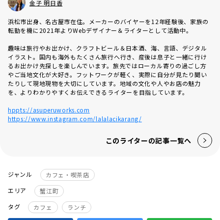
金子 明日香
浜松市出身、名古屋市在住。メーカーのバイヤーを12年経験後、家族の
転勤を機に2021年よりWebデザイナー＆ライターとして活動中。
趣味は旅行やお出かけ、クラフトビール＆日本酒、海、言語、デジタル
イラスト。国内も海外もたくさん旅行へ行き、産後は息子と一緒に行け
るお出かけ先探しを楽しんでいます。旅先ではローカル寄りの過ごし方
やご当地文化が大好き。フットワークが軽く、実際に自分が見たり聞い
たりして現地現物を大切にしています。地域の文化や人やお店の魅力
を、よりわかりやすくお伝えできるライターを目指しています。
hppts://asuperuworks.com
https://www.instagram.com/lalalacikarang/
このライターの記事一覧へ
ジャンル
カフェ・喫茶店
エリア
蟹江町
タグ
カフェ
ランチ