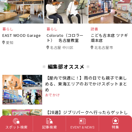
暮らし
暮らし
読書
EAST WOOD Garage
Colorato（コロラー
こども古本店 ツナギ
ト） 名古屋教室
畑本店
愛知
名古屋 中川区
北名古屋市
編集部オススメ
【屋内で快適に！】雨の日でも親子で楽し
める、東海エリアのおでかけスポットまと
め
おでかけ
【28選】ジブリパークへ行ったらゲットし
たい！おすすめグッズ＆お土産（ジブリの
大倉庫編）
スポット検索
記事検索
特集
EVENT & NEWS
その他（エンタメ）
長久手市