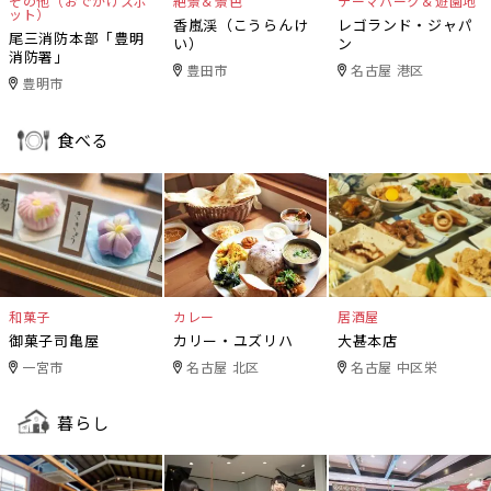
その他（おでかけスポ
絶景＆景色
テーマパーク＆遊園地
ット）
香嵐渓（こうらんけ
レゴランド・ジャパ
尾三消防本部「豊明
い）
ン
消防署」
豊田市
名古屋 港区
豊明市
食べる
和菓子
カレー
居酒屋
御菓子司亀屋
カリー・ユズリハ
大甚本店
一宮市
名古屋 北区
名古屋 中区栄
暮らし