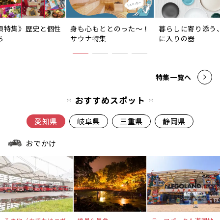
須特集》歴史と個性
身も心もととのった〜！
暮らしに寄り添う
ち
サウナ特集
に入りの器
特集一覧へ
おすすめスポット
愛知県
岐阜県
三重県
静岡県
おでかけ