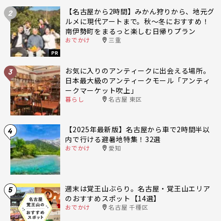
【名古屋から2時間】みかん狩りから、地元グ
2
ルメに現代アートまで。秋〜冬におすすめ！
南伊勢町をまるっと楽しむ日帰りプラン
おでかけ
三重
PR
お気に入りのアンティークに出会える場所。
3
日本最大級のアンティークモール「アンティ
ークマーケット吹上」
暮らし
名古屋 東区
【2025年最新版】名古屋から車で2時間半以
4
内で行ける避暑地特集！32選
おでかけ
愛知
週末は覚王山ぶらり。名古屋・覚王山エリア
5
のおすすめスポット【14選】
おでかけ
名古屋 千種区