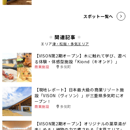
スポット一覧へ
関連記事
エリア
津・松阪・多気エリア
【VISON第2期オープン】木に触れて学び、遊べ
る体験・体感型施設「Kiond（キオンド）」
商業施設
多気町
【現地レポート】日本最大級の商業リゾート施
設「VISON（ヴィソン）」が三重県多気町にオ
ープン！
商業施設
多気町
【VISON第2期オープン】オリジナルの薬草湯が
楽しめる！植物の力で癒される「本草エリア」