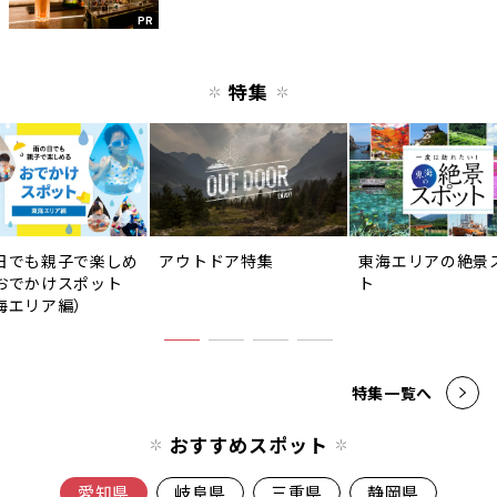
PR
特集
日でも親子で楽しめ
アウトドア特集
東海エリアの絶景
おでかけスポット
ト
海エリア編）
特集一覧へ
おすすめスポット
愛知県
岐阜県
三重県
静岡県