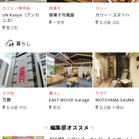
カフェ・喫茶店
和菓子
カレー
UN Kanye（アンカ
御菓子司亀屋
カリー・ユズリハ
ニエ）
一宮市
名古屋 北区
蟹江町
暮らし
その他
暮らし
サウナ
万勝
EAST WOOD Garage
MOTOYAMA SAUNA
名古屋 中区
愛知
名古屋 千種区
編集部オススメ