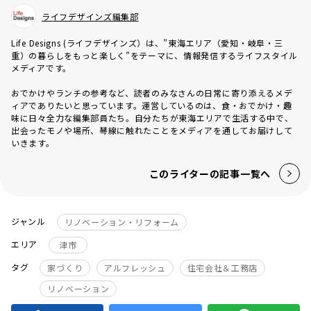
ライフデザインズ編集部
Life Designs (ライフデザインズ）は、”東海エリア（愛知・岐阜・三
重）の暮らしをもっと楽しく”をテーマに、情報発信するライフスタイル
メディアです。
おでかけやランチの参考など、読者のみなさんの日常に寄り添えるメデ
ィアでありたいと思っています。運営しているのは、食・おでかけ・趣
味に日々全力な編集部員たち。自分たちが東海エリアで生活する中で、
出会ったモノや場所、琴線に触れたことをメディアを通してお届けして
いきます。
このライターの記事一覧へ
ジャンル
リノベーション・リフォーム
エリア
津市
タグ
家づくり
アルフレッシュ
住宅会社＆工務店
リノベーション