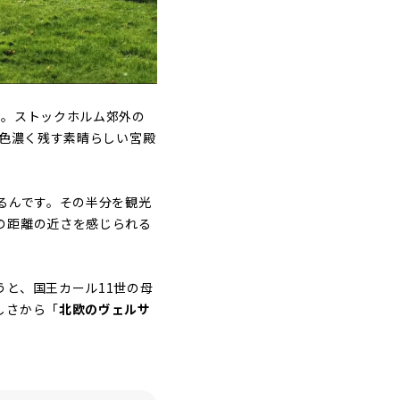
殿
。ストックホルム郊外の
を色濃く残す素晴らしい宮殿
るんです。その半分を観光
の距離の近さを感じられる
うと、国王カール11世の母
しさから「
北欧のヴェルサ