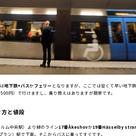
は
地下鉄+バス
か
フェリー
となりますが、ここでは安くて早い地下鉄
約500円）で行けますし、乗り換えはありますが簡単です。
き方と値段
ックホルム中央駅）より緑のライン
17番Åkeshov
か
19番Hässelby stra
プラン）駅で下車。そこからバスに乗ってすぐです。