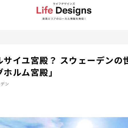
ルサイユ宮殿？ スウェーデンの
グホルム宮殿」
ーデン