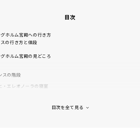
目次
ングホルム宮殿への行き方
バスの行き方と値段
ングホルム宮殿の見どころ
ンスの階段
ヒ・エレオノーラの寝室
サ・エレオノーラの図書館
 Of Generals
ホール
nese Drawing Room