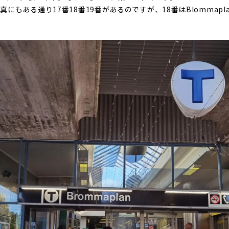
にもある通り17番18番19番があるのですが、18番はBlommap