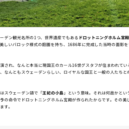
ーデン観光名所の1つ、世界遺産でもある
ドロットニングホルム宮
美しいバロック様式の庭園を持ち、1686年に完成した当時の面影
演され、なんと本当に現国王のカール16世グスタフが住まわれてい
う、なんともスウェーデンらしい、ロイヤルな国王と一般の人たちと
」はスウェーデン語で「
王妃の小島
」という意味。それは何故かとい
ーラ
の命令でドロットニングホルム宮殿が作られたからです。その美
ます。