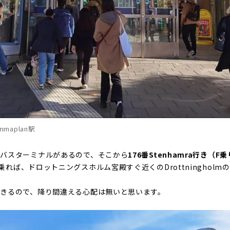
maplan駅
バスターミナルがあるので、そこから
176番Stenhamra行き（F
乗れば、ドロットニングスホルム宮殿すぐ近くのDrottninghol
きるので、降り間違える心配は無いと思います。