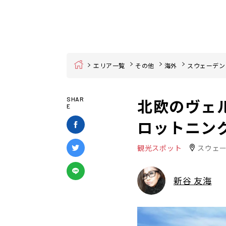
Home
エリア一覧
その他
海外
スウェーデン
北欧のヴェ
SHAR
E
ロットニン
観光スポット
スウェ
新谷 友海