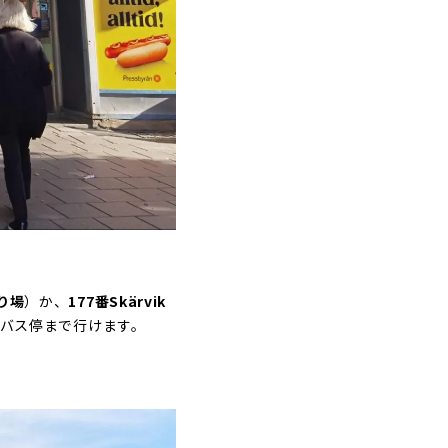
乗り場
）か、
177番Skärvik
mのバス停まで行けます。