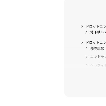
ドロットニ
地下鉄+
ドロットニ
緑の広間
エントラ
ヘトヴィ
ロヴィー
The Hall
オスカー
The Chi