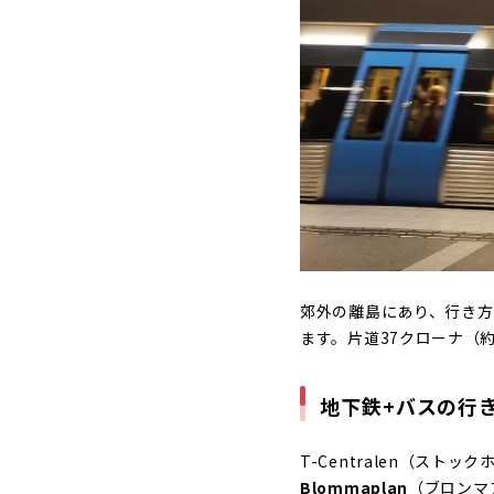
郊外の離島にあり、行き方
ます。片道37クローナ（
地下鉄+バスの行
T-Centralen（スト
Blommaplan
（ブロンマ