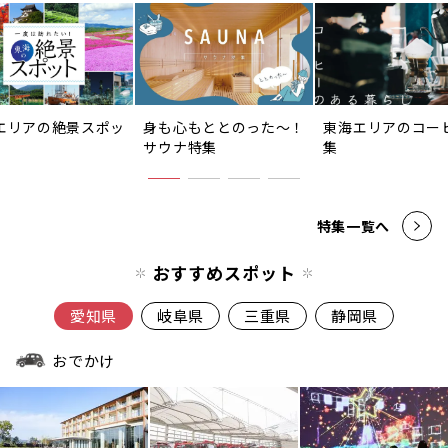
エリアの絶景スポッ
身も心もととのった〜！
東海エリアのコー
サウナ特集
集
特集一覧へ
おすすめスポット
愛知県
岐阜県
三重県
静岡県
おでかけ