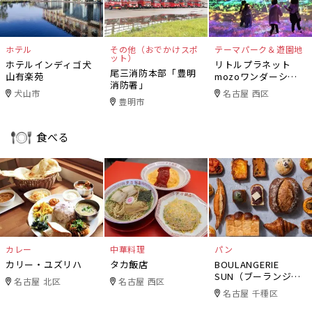
ホテル
その他（おでかけスポ
テーマパーク＆遊園地
ット）
ホテルインディゴ犬
リトルプラネット
尾三消防本部「豊明
山有楽苑
mozoワンダーシテ
消防署」
ィ
犬山市
名古屋 西区
豊明市
食べる
カレー
中華料理
パン
カリー・ユズリハ
タカ飯店
BOULANGERIE
SUN（ブーランジェ
名古屋 北区
名古屋 西区
リー・サン）
名古屋 千種区