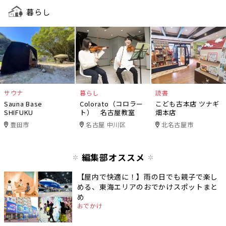
暮らし
サウナ
暮らし
読書
Sauna Base
Colorato（コロラー
こども古本店 ツナギ
SHIFUKU
ト） 名古屋教室
畑本店
豊田市
名古屋 中川区
北名古屋市
編集部オススメ
【屋内で快適に！】雨の日でも親子で楽し
める、東海エリアのおでかけスポットまと
め
おでかけ