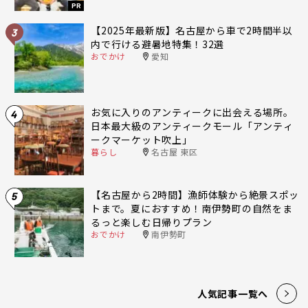
PR
【2025年最新版】名古屋から車で2時間半以
3
内で行ける避暑地特集！32選
おでかけ
愛知
お気に入りのアンティークに出会える場所。
4
日本最大級のアンティークモール「アンティ
ークマーケット吹上」
暮らし
名古屋 東区
【名古屋から2時間】漁師体験から絶景スポッ
5
トまで。夏におすすめ！南伊勢町の自然をま
るっと楽しむ日帰りプラン
おでかけ
南伊勢町
人気記事一覧へ