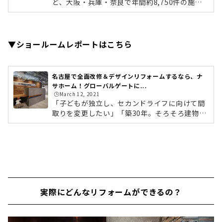
ど、大阪・兵庫・奈良で年間約8,750件の施工
実績を誇る株式会社ナサホームの来店予約ペー
ジです。
▼ショールームレポートはこちら
名古屋で全面改修＆デザインリフォームするなら、ナ
サホーム！グローバルゲートに...
🕒️March 12, 2021
「子どもが独立し、セカンドライフに向けて間
取りを変更したい」「築30年。そろそろ建物の
老朽化が気になってきたからリフォームした
い」「中古マンションを購入し自分好みの空間
にしたい」そんな理想を叶えてくれるのが、全
面改修＆デザインリフォームです。今回ご紹介
するのは、快適生活提案型のリフォーム専門工
事会社「ナサホーム」。ナサホームでは、水廻
りのリフォームから全面的なリフォームまで、
実際にどんなリフォームができるの？
マンション・一戸建て問わず、個々のニーズに
徹底的に応えたリフォームを提案していただけ
ます。そんなナサホームの新店舗「名古...