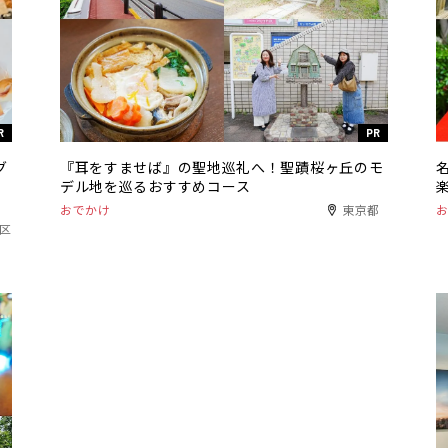
R
PR
グ
『耳をすませば』の聖地巡礼へ！聖蹟桜ヶ丘のモ
デル地を巡るおすすめコース
おでかけ
東京都
港区