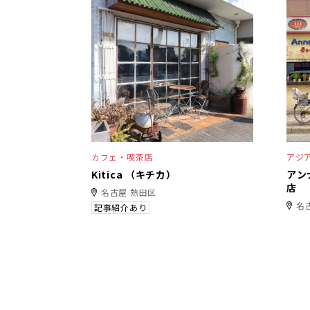
カフェ・喫茶店
アジ
Kitica （キチカ）
アン
店
名古屋 熱田区
名
記事紹介あり